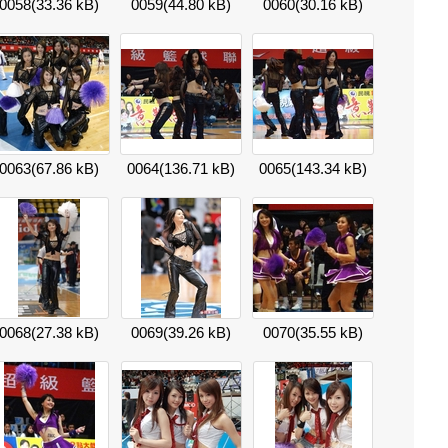
0058
(33.36 kB)
0059
(44.80 kB)
0060
(30.16 kB)
0063
(67.86 kB)
0064
(136.71 kB)
0065
(143.34 kB)
0068
(27.38 kB)
0069
(39.26 kB)
0070
(35.55 kB)