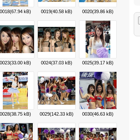
0018
(67.94 kB)
0019
(40.58 kB)
0020
(39.86 kB)
0023
(33.00 kB)
0024
(37.03 kB)
0025
(39.17 kB)
0028
(38.75 kB)
0029
(142.33 kB)
0030
(46.63 kB)