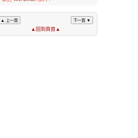
▲ 上一頁
下一頁 ▼
▲回到頁首▲