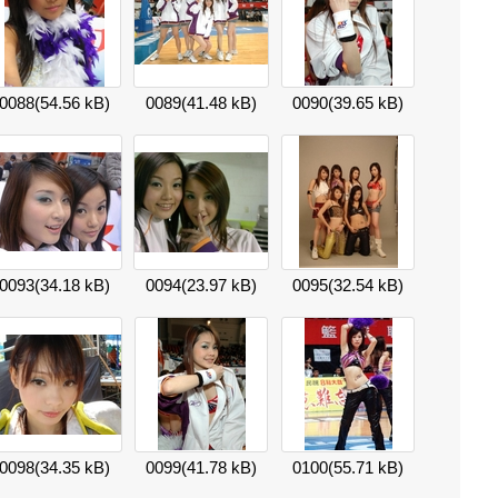
0088
(54.56 kB)
0089
(41.48 kB)
0090
(39.65 kB)
0093
(34.18 kB)
0094
(23.97 kB)
0095
(32.54 kB)
0098
(34.35 kB)
0099
(41.78 kB)
0100
(55.71 kB)