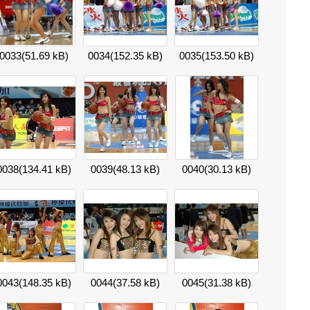
0033
(51.69 kB)
0034
(152.35 kB)
0035
(153.50 kB)
0038
(134.41 kB)
0039
(48.13 kB)
0040
(30.13 kB)
0043
(148.35 kB)
0044
(37.58 kB)
0045
(31.38 kB)