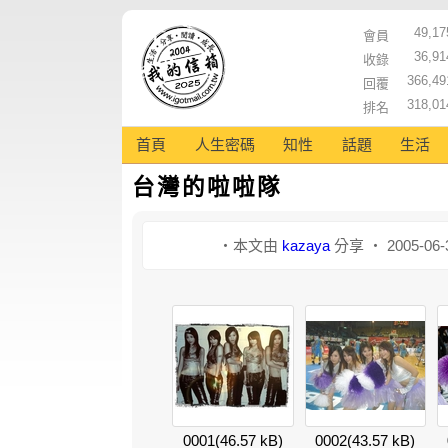
49,17
會員
36,91
收錄
366,49
回覆
318,01
排名
首頁
人生密碼
知性
話題
生活
台灣的啦啦隊
‧本文由
kazaya
分享 ‧ 2005-06-
0001
(46.57 kB)
0002
(43.57 kB)