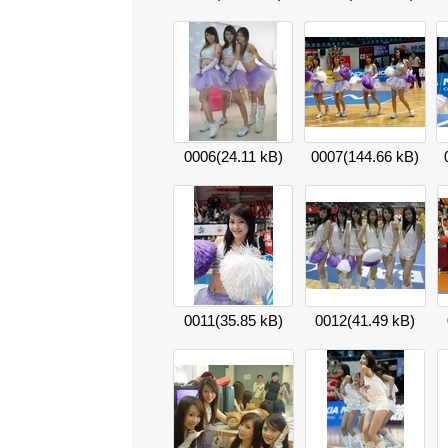
0006
(24.11 kB)
0007
(144.66 kB)
0011
(35.85 kB)
0012
(41.49 kB)