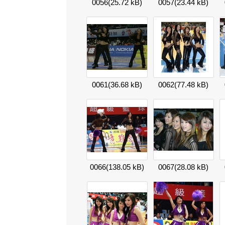
0056
(25.72 kB)
0057
(23.44 kB)
0061
(36.68 kB)
0062
(77.48 kB)
0066
(138.05 kB)
0067
(28.08 kB)