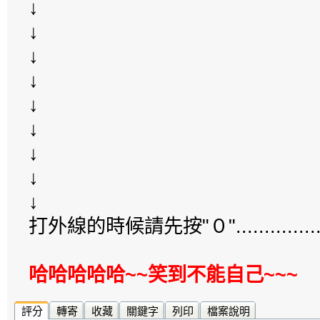
↓
↓
↓
↓
↓
↓
↓
↓
↓
打外線的時候請先按"０".............
哈哈哈哈哈~~笑到不能自己~~~
評分
轉寄
收藏
關鍵字
列印
檔案說明