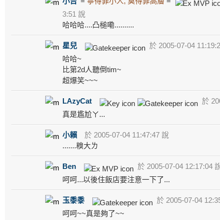
小吉
=
寧得罪小人, 莫得罪高層
=
3:51 說
哈哈哈....凸槌嘞..........
星兒
於 2005-07-04 11:19:
哈哈~
比第2d人聽倒tim~
超爆笑~~~
LAzyCat
於 200
真是尷尬ㄚ...
小賴
於 2005-07-04 11:47:47 說
.......糗大ㄌ
Ben
於 2005-07-04 12:17:04 
呵呵...以後住飯店要注意一下了...
玉黍黍
於 2005-07-04 12:3
呵呵~~真是夠了~~