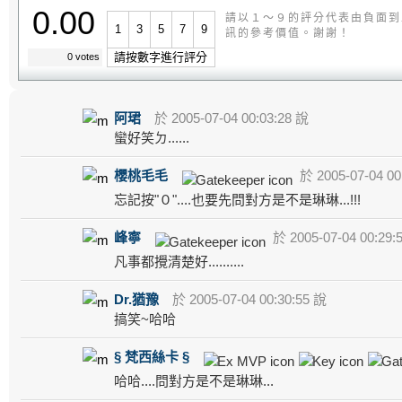
0.00
請以１～９的評分代表由負面到
1
3
5
7
9
訊的參考價值。謝謝！
請按數字進行評分
0 votes
阿珺
於 2005-07-04 00:03:28 說
蠻好笑ㄉ......
櫻桃毛毛
於 2005-07-04 00
忘記按"０"....也要先問對方是不是琳琳...!!!
峰寧
於 2005-07-04 00:29:
凡事都攪清楚好..........
Dr.猶豫
於 2005-07-04 00:30:55 說
搞笑~哈哈
§ 梵西絲卡 §
哈哈....問對方是不是琳琳...