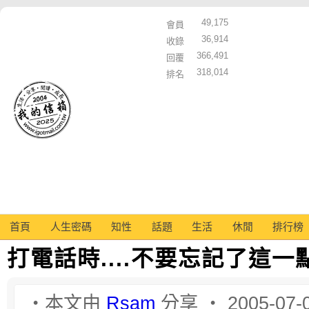
49,175
會員
36,914
收錄
366,491
回覆
318,014
排名
首頁
人生密碼
知性
話題
生活
休閒
排行榜
打電話時....不要忘記了這一
‧本文由
Rsam
分享 ‧ 2005-07-