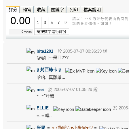
評分
轉寄
收藏
關鍵字
列印
檔案說明
0.00
請以１～９的評分代表由負面到
1
3
5
7
9
訊的參考價值。謝謝！
請按數字進行評分
0 votes
bita1201
於 2005-07-07 00:36:39 說
@@|||---是ㄇ???
§ 梵西絲卡 §
哈哈...真離譜...
mei
於 2005-07-07 01:35:29 說
~_~"汗顏
ELLIE
於 2005-
=..= 噗..
米果
=
♬♪動感♡♥小米果♥♡
=