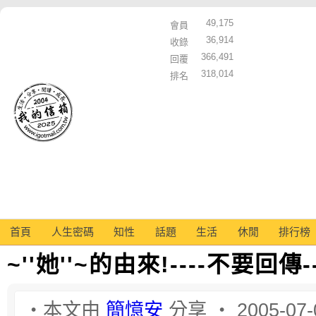
49,175
會員
36,914
收錄
366,491
回覆
318,014
排名
首頁
人生密碼
知性
話題
生活
休閒
排行榜
~''她''~的由來!----不要回傳-
‧本文由
簡憶安
分享 ‧ 2005-07-