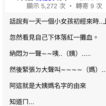
顯示 5,272 次 ‧ 轉寄 9 次
話說有一天一個小女孩初經來時..
忽然看見自己下体落紅一攤血。
納悶ㄉ一聲∼∼咦..（姨）.....
然後緊張ㄉ大聲叫∼∼∼∼（媽）...
阿這就是大姨媽名字的由來
知道ㄇ...