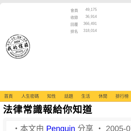
49,175
會員
36,914
收錄
366,491
回覆
318,014
排名
首頁
人生密碼
知性
話題
生活
休閒
排行榜
法律常識報給你知道
‧本文由
Penguin
分享 ‧ 2005-0