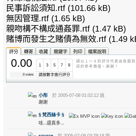
民事訴訟須知.rtf
(101.66 kB)
無因管理.rtf
(1.65 kB)
親吻構不構成通姦罪.rtf
(1.47 kB)
賭博而發生之賭債為無效.rtf
(1.49 k
評分
轉寄
收藏
關鍵字
列印
檔案說明
0.00
請以１～９的評分代表由負面到
1
3
5
7
9
訊的參考價值。謝謝！
請按數字進行評分
0 votes
小彤
於 2005-07-08 01:02:12 說
謝謝
§ 梵西絲卡 §
哇...還真多...
source
於 2005-07-08 03:29:18 說