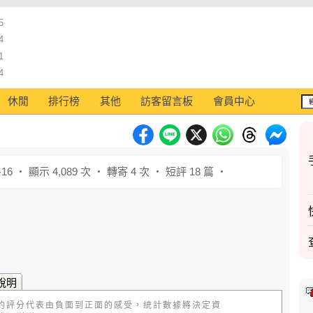
5
4
1
4
休閒
排行榜
其他
訪客留言板
會員中心
-16 ‧ 顯示 4,089 次 ‧ 轉寄 4 次 ‧ 短評 18 篇 ‧
說明
的評分代表由負面到正面的感受，統計數據將決定資