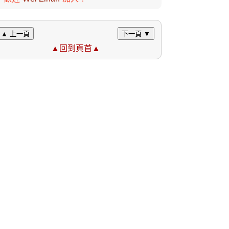
▲ 上一頁
下一頁 ▼
▲回到頁首▲