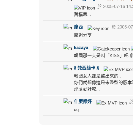
於 2005-07-16 14:
舊構思...
摩西
於 2005-07
感謝分享
kazaya
韓國那一支是叫「KISS」吧
§ 梵西絲卡 §
韓國女人都是整出來的..
你們就想像這是未整型的版本嘛!
那麼愛計較...
什麼都好
於 
qq