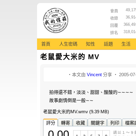
49,17
會員
36,91
收錄
366,49
回覆
318,01
排名
首頁
人生密碼
知性
話題
生活
老鼠愛大米的 MV
‧本文由
Vincent
分享 ‧ 2005-07
拍得還不錯，淡淡、甜甜、酸酸的∼∼∼∼
故事劇情倒是一般∼∼
老鼠愛大米的MV.wmv
(9.39 MB)
評分
轉寄
收藏
關鍵字
列印
檔案
0.00
請以１～９