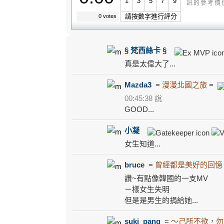
1
3
5
7
9
訊的參考價
請按數字進行評分
0 votes
§ 梵西絲卡 §
真是太偉大了...
Mazda3
=
漫漫北國之旅
=
00:45:38 說
GOOD...
小凝
女生知道...
bruce
=
曾經都是美好的回憶
讚~有點像韓國的一支MV
ㄧ樣女生失明
但是是男生的捐給她...
suki_pang
=
～己所不欲，勿