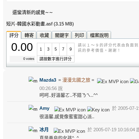
還蠻清新的感覺∼∼
短片-韓國水彩動畫.asf
(3.15 MB)
評分
轉寄
收藏
關鍵字
列印
檔案說明
0.00
請以１～９的評分代表由負面到
1
3
5
7
9
訊的參考價值。謝謝！
請按數字進行評分
0 votes
Mazda3
=
漫漫北國之旅
=
00:26:56 說
呵呵..好溫馨ㄛ..不錯ㄋㄟ..^^
Amy
於 2005-07-1
很溫馨,感覺像蜜蜜甜心派..
冰月
於 2005-07-19 10:16:04 
真是善良的女孩^_^