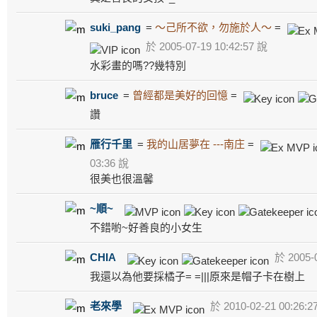
suki_pang
=
～己所不欲，勿施於人～
=
於 2005-07-19 10:42:57 說
水彩畫的嗎??幾特別
bruce
=
曾經都是美好的回憶
=
讚
雁行千里
=
我的山居夢在 ---南庄
=
03:36 說
很美也很溫馨
~順~
不錯喲~好善良的小女生
CHIA
於 2005-0
我還以為他要採橘子= =|||原來是帽子卡在樹上
老來學
於 2010-02-21 00:26:2