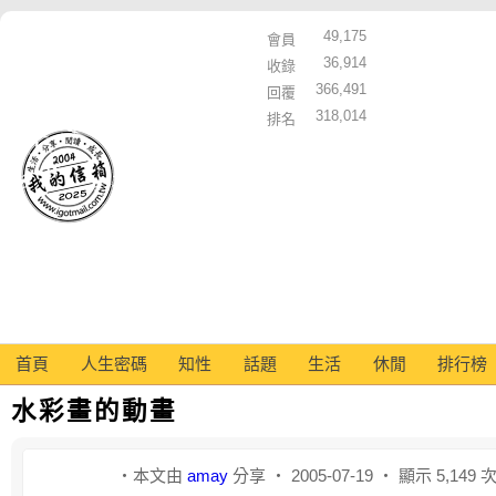
49,175
會員
36,914
收錄
366,491
回覆
318,014
排名
首頁
人生密碼
知性
話題
生活
休閒
排行榜
水彩畫的動畫
‧本文由
amay
分享 ‧ 2005-07-19 ‧ 顯示 5,149 