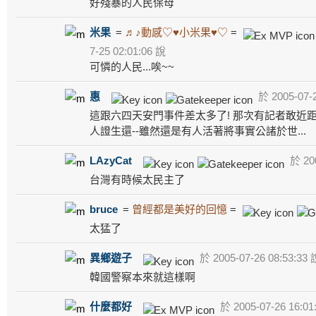
好殘暴的人民保母
米果
=
♬♪動感♡♥小米果♥♡
=
7-25 02:01:06 說
可憐的人民...唉~~
惠
於 2005-07-2
這跟六四天安門事件差太多了! 那次有記者敢近
人證生還--雖然還是有人活著將事實公諸於世...
LAzyCat
於 200
台灣有時候太民主了
bruce
=
曾經都是美好的回憶
=
太猛了
異鄉遊子
於 2005-07-26 08:53:33 
韓國警察本來就這樣啊
什麼都好
於 2005-07-26 16:01