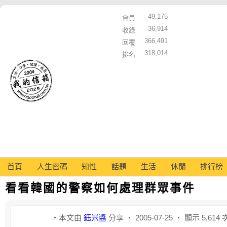
49,175
會員
36,914
收錄
366,491
回覆
318,014
排名
首頁
人生密碼
知性
話題
生活
休閒
排行榜
看看韓國的警察如何處理群眾事件
‧本文由
鈺米醬
分享 ‧ 2005-07-25 ‧ 顯示 5,614