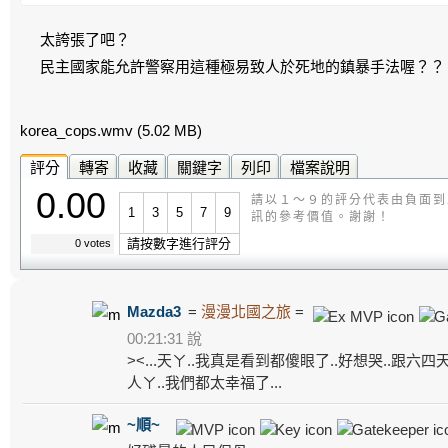
太誇張了吧？
民主國家能允許警察用這種極易致人於死地的鎮暴手法喔？？
korea_cops.wmv
(5.02 MB)
評分
轉寄
收藏
關鍵字
列印
檔案說明
0.00
請以１～９的評分代表由負面到
1
3
5
7
9
訊的參考價值。謝謝！
請按數字進行評分
0 votes
Mazda3
=
漫漫北國之旅
=
00:21:31 說
><...天ㄚ..我真是看到都傻眼了..好想哭..跟六
人ㄚ..我們都太幸福了...
~順~