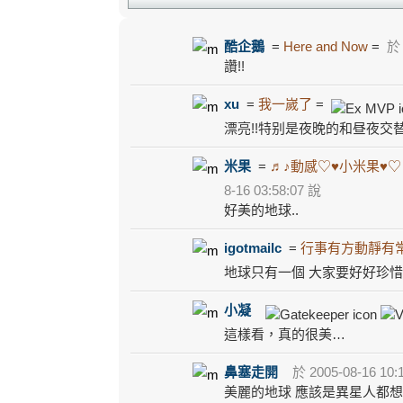
酷企鵝
=
Here and Now
=
於 
讚!!
xu
=
我一嵗了
=
漂亮!!特别是夜晚的和昼夜交替
米果
=
♬♪動感♡♥小米果♥♡
8-16 03:58:07 說
好美的地球..
igotmailc
=
行事有方動靜有
地球只有一個 大家要好好珍
小凝
這樣看，真的很美…
鼻塞走開
於 2005-08-16 10:
美麗的地球 應該是異星人都想