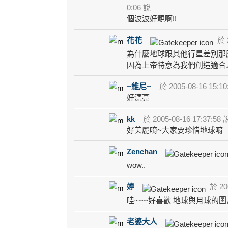
0:06 說
個波波好靚啊!!
花花
於 2
為什麼地球跟其他行星差別那麼大
因為上帝特意為我們創造適合人
~維尼~
於 2005-08-16 15:10
好漂亮
kk
於 2005-08-16 17:37:58 
好美麗唷~大家要珍惜地球唷
Zenchan
wow..
婷
於 200
哇~~~好喜歡 地球與月球的
老婆大人