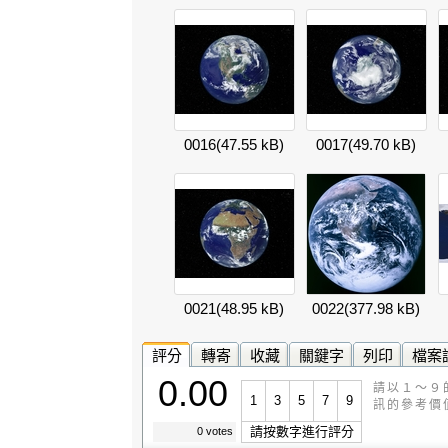
0016
(47.55 kB)
0017
(49.70 kB)
0021
(48.95 kB)
0022
(377.98 kB)
評分
轉寄
收藏
關鍵字
列印
檔案
0.00
請以１～９
1
3
5
7
9
訊的參考價
請按數字進行評分
0 votes