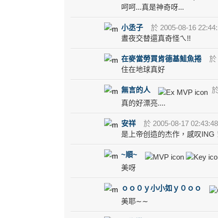
呵呵...真是神奇呀...
小丞子
於 2005-08-16 22:44
晝夜交替還真奇怪ㄟ!!
在麥當勞買肯德基鮭魚捲
於 
住在地球真好
無言的人
於 
真的好漂亮....
安祥
於 2005-08-17 02:43:4
是上帝创造的杰作，感叹ING
~順~
美呀
ｏｏ０ｙ小小如ｙ０ｏｏ
美耶∼∼