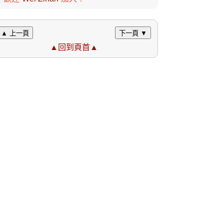
▲ 上一頁
下一頁 ▼
▲回到頁首▲