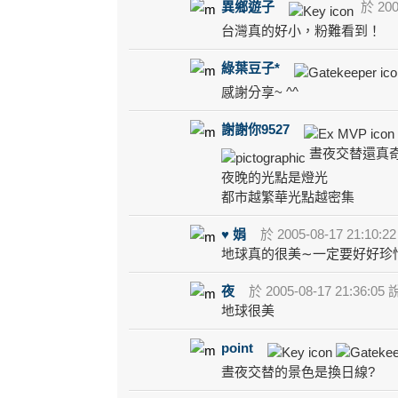
異鄉遊子
於 2005
台灣真的好小，粉難看到！
綠葉豆子*
感謝分享~ ^^
謝謝你9527
晝夜交替還真奇
夜晚的光點是燈光
都市越繁華光點越密集
♥ 娟
於 2005-08-17 21:10:2
地球真的很美∼一定要好好珍
夜
於 2005-08-17 21:36:05 
地球很美
point
晝夜交替的景色是換日線?