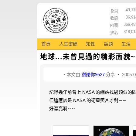
49,17
會員
36,91
收錄
366,49
回覆
318,01
排名
首頁
人生密碼
知性
話題
生活
地球...未曾見過的精彩面貌~!
‧本文由
謝謝你9527
分享 ‧ 2005-0
記得幾年前曾上 NASA 的網站找過類似
但這應該是 NASA 的衛星照片才對∼∼
好漂亮啊∼∼