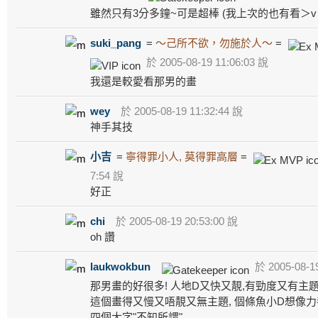
雖然只有3分多鐘~可是超棒 (我上次的也有看＞v
suki_pang
=
～己所不欲，勿施於人～
=
於 2005-08-19 11:06:03 說
我還是較愛看那男的畫
wey
於 2005-08-19 11:32:44 說
神手其技
小吉
=
寧得罪小人, 莫得罪高層
=
7:54 說
好正
chi
於 2005-08-19 20:53:00 說
oh 讚
laukwokbun
於 2005-08-19
那男畫的好很多! 人地D又快又靚,有勁度又有主題
這個畫得又慢又唔靚又無主題, 個條魚小D想像力
四個大字"不知所謂".