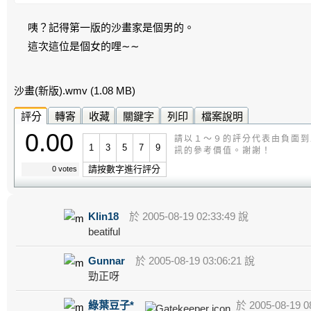
咦？記得第一版的沙畫家是個男的。
這次這位是個女的哩∼∼
沙畫(新版).wmv
(1.08 MB)
評分
轉寄
收藏
關鍵字
列印
檔案說明
0.00
請以１～９的評分代表由負面到
1
3
5
7
9
訊的參考價值。謝謝！
請按數字進行評分
0 votes
Klin18
於 2005-08-19 02:33:49 說
beatiful
Gunnar
於 2005-08-19 03:06:21 說
勁正呀
綠葉豆子*
於 2005-08-19 0