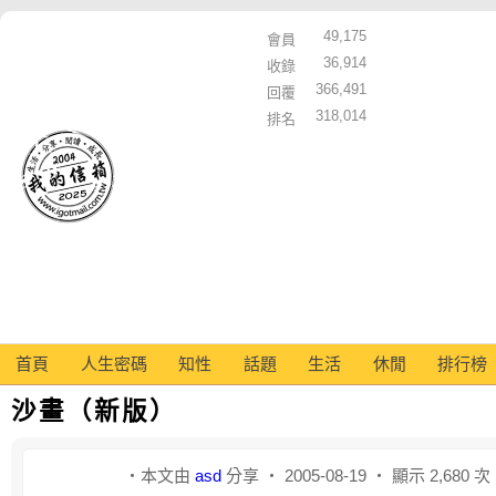
49,175
會員
36,914
收錄
366,491
回覆
318,014
排名
首頁
人生密碼
知性
話題
生活
休閒
排行榜
沙畫（新版）
‧本文由
asd
分享 ‧ 2005-08-19 ‧ 顯示 2,680 