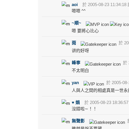
aoi
於 2005-08-23 11:34:18
嗯嗯 ^^
~順~
嗯 要將心比心
雨
於 200
讲的好呀
峰寧
於 2
不太明白
yan
於 2005-08-
人與人之間的相處真是一世永
♥ 娟
於 2005-08-23 18:36:5
沒錯啦∼！！
無聲影
於
雖然是說不要藏