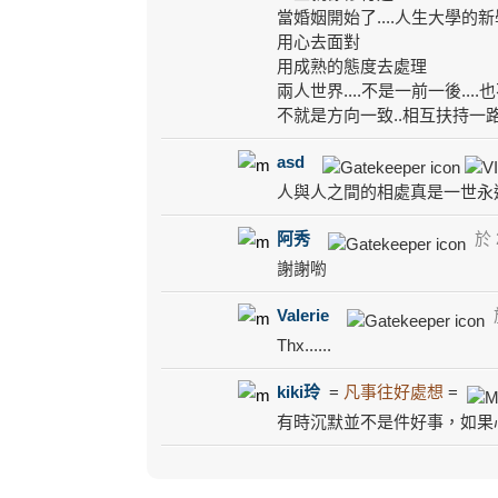
當婚姻開始了....人生大學的新
用心去面對
用成熟的態度去處理
兩人世界....不是一前一後....也
不就是方向一致..相互扶持一路
asd
人與人之間的相處真是一世永
阿秀
於 2
謝謝喲
Valerie
於
Thx......
kiki玲
=
凡事往好處想
=
有時沉默並不是件好事，如果