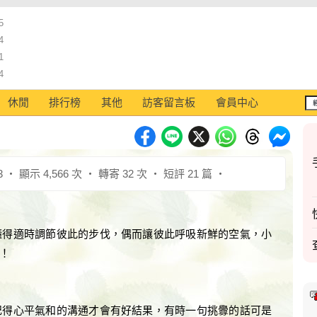
5
4
1
4
休閒
排行榜
其他
訪客留言板
會員中心
3 ‧ 顯示 4,566 次 ‧ 轉寄 32 次 ‧ 短評 21 篇 ‧
懂得適時調節彼此的步伐，偶而讓彼此呼吸新鮮的空氣，小
！
記得心平氣和的溝通才會有好結果，有時一句挑釁的話可是