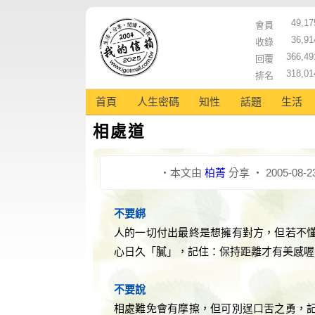
49,17
會員
36,91
收錄
366,49
回覆
318,01
排名
首頁
人生密碼
知性
話題
生活
相處道
‧本文由
柏菁
分享 ‧ 2005-08-2
不要綁
人的一切付出最終是想擁有對方，但若不
心日久「膩」，記住：保持距離才有美感喔
不要說
相處難免會有摩擦，但可別逞口舌之勇，