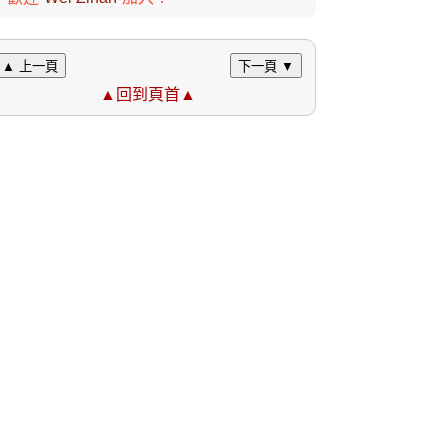
▲ 上一頁
下一頁 ▼
▲回到頁首▲