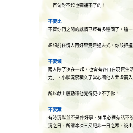
一百句對不起也彌補不了的！
不要比
不管你們之間的感情已經有多穩固了，這一
想想前任情人再好畢竟是過去式，你該把握
不要懶
兩人除了湊在一起，也會有各自在現實生
力」，小狀況累積久了當心讓他人乘虛而入
所以獻上殷勤讓他覺得更少不了你！
不要藏
有時沉默並不是件好事，如果心裡有話不
清之日，所謂冰凍三尺絕非一日之寒，說出