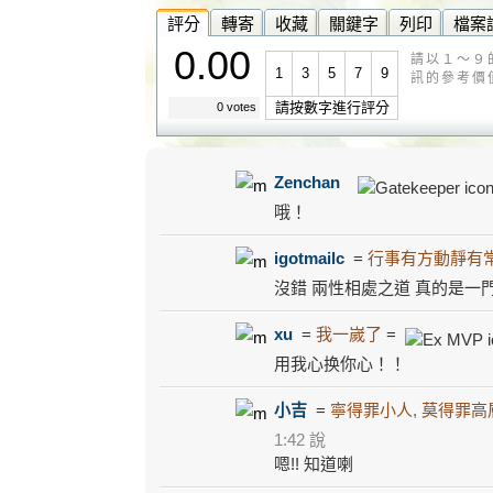
評分
轉寄
收藏
關鍵字
列印
檔案
0.00
請以１～９
1
3
5
7
9
訊的參考價
請按數字進行評分
0 votes
Zenchan
哦！
igotmailc
=
行事有方動靜有
沒錯 兩性相處之道 真的是一
xu
=
我一嵗了
=
用我心换你心！！
小吉
=
寧得罪小人, 莫得罪高
1:42 說
嗯!! 知道喇