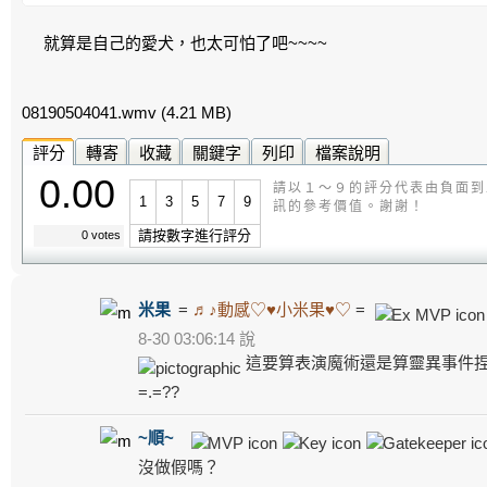
就算是自己的愛犬，也太可怕了吧~~~~
08190504041.wmv
(4.21 MB)
評分
轉寄
收藏
關鍵字
列印
檔案說明
0.00
請以１～９的評分代表由負面到
1
3
5
7
9
訊的參考價值。謝謝！
請按數字進行評分
0 votes
米果
=
♬♪動感♡♥小米果♥♡
=
8-30 03:06:14 說
這要算表演魔術還是算靈異事件捏
=.=??
~順~
沒做假嗎？