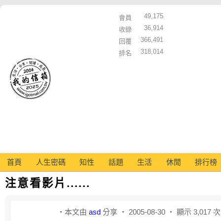
49,175
會員
36,914
收錄
366,491
回覆
318,014
排名
首頁
人生密碼
知性
話題
生活
休閒
排行榜
注意看影片......
‧本文由
asd
分享 ‧ 2005-08-30 ‧ 顯示 3,017 