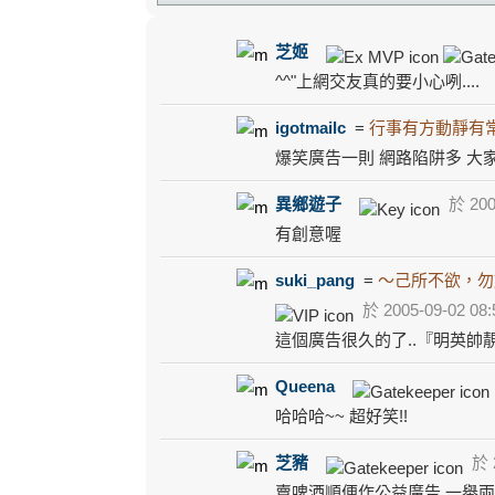
芝姬
^^"上網交友真的要小心咧....
igotmailc
=
行事有方動靜有
爆笑廣告一則 網路陷阱多 大
異鄉遊子
於 2005
有創意喔
suki_pang
=
～己所不欲，勿
於 2005-09-02 08:
這個廣告很久的了..『明英帥靚正
Queena
哈哈哈~~ 超好笑!!
芝豬
於 2
賣啤酒順便作公益廣告,一舉兩