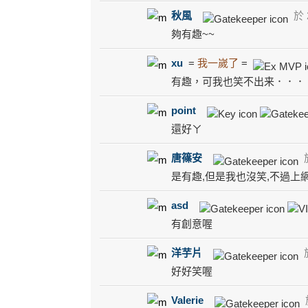
秋風
於 2
夠有趣~~
xu
=
我一嵗了
=
有趣，可我也笑不出来．．．
point
還好ㄚ
唐篠安
於
是有趣,但是我也沒笑,不過上
asd
有創意喔
洋芋片
於
好好笑喔
Valerie
於