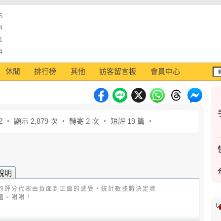
5
4
1
4
休閒
排行榜
其他
訪客留言板
會員中心
2 ‧ 顯示 2,879 次 ‧ 轉寄 2 次 ‧ 短評 19 篇 ‧
說明
的評分代表由負面到正面的感受，統計數據將決定資
值。謝謝！