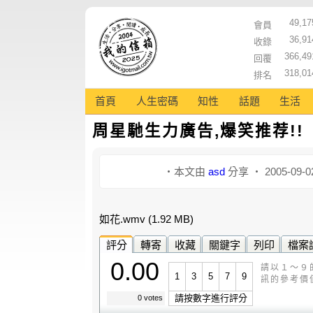
49,17
會員
36,91
收錄
366,49
回覆
318,01
排名
首頁
人生密碼
知性
話題
生活
周星馳生力廣告,爆笑推荐!!
‧本文由
asd
分享 ‧ 2005-09-0
如花.wmv
(1.92 MB)
評分
轉寄
收藏
關鍵字
列印
檔案
0.00
請以１～９
1
3
5
7
9
訊的參考價
請按數字進行評分
0 votes