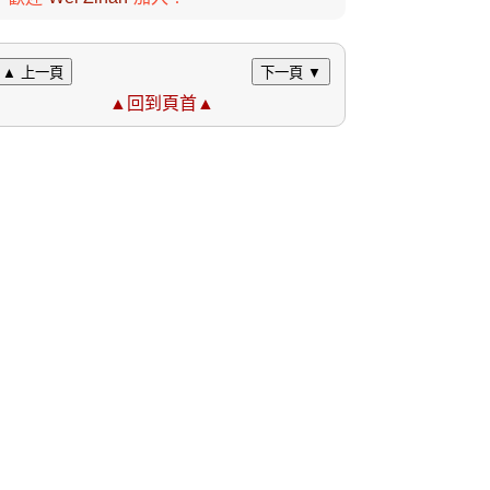
▲ 上一頁
下一頁 ▼
▲回到頁首▲