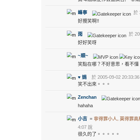
峰寧
於 2
好攪笑啊!!
雨
於 200
好好笑呀
~順~
笑點在哪？不好意思，看不懂
♥ 娟
於 2005-09-02 20:33:3
笑不出來。。。
Zenchan
hahaha
小吉
=
寧得罪小人, 莫得罪高
4:07 說
很久的了。。。。。