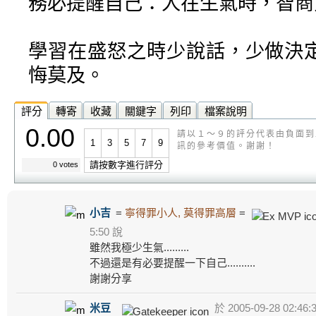
務必提醒自己：人在生氣時，智商
學習在盛怒之時少說話，少做決
悔莫及。
評分
轉寄
收藏
關鍵字
列印
檔案說明
0.00
請以１～９的評分代表由負面到
1
3
5
7
9
訊的參考價值。謝謝！
請按數字進行評分
0 votes
小吉
=
寧得罪小人, 莫得罪高層
=
5:50 說
雖然我極少生氣.........
不過還是有必要提醒一下自己..........
謝謝分享
米豆
於 2005-09-28 02:46: