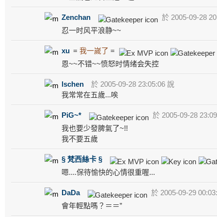
Zenchan
於 2005-09-28 20
忍一时风平浪静~~
xu
=
我一嵗了
=
恩~~不错~~愤怒时情绪会失控
lschen
於 2005-09-28 23:05:06 說
我常常在五歲...唉
PiG~*
於 2005-09-28 23:0
我也要少發脾氣了~!!
我不要五歲
§ 梵西絲卡 §
嗯....保待愉快的心情很重喔...
DaDa
於 2005-09-29 00:03
會年輕點嗎？＝＝”