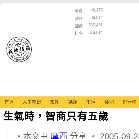
49,175
會員
36,914
收錄
366,491
回覆
318,014
排名
首頁
人生密碼
知性
話題
生活
休閒
排行榜
生氣時，智商只有五歲
‧本文由
摩西
分享 ‧ 2005-09-2