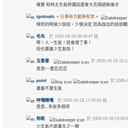
確實 有時太生氣時講話還會大舌頭語無倫次
igotmailc
=
行事有方動靜有常
=
憤怒的時候少說話、少做決定 因為說出的話很難
毛毛
於 2005-09-28 08:48:47 說
嗯！人一生氣！就會壞了事！
但也盡量少生氣啦！
玉黍黍
於 2005-09-28 15:1
恩恩~~要忍忍忍
point
於 2005-0
盡量不要生氣
呼嘎瞎嘎
於 2005-09-28 17:45:05 說
恩恩...多說多錯呀
邦妮
於 2005-09-28 19:05:
少生氣也是養生之一喔