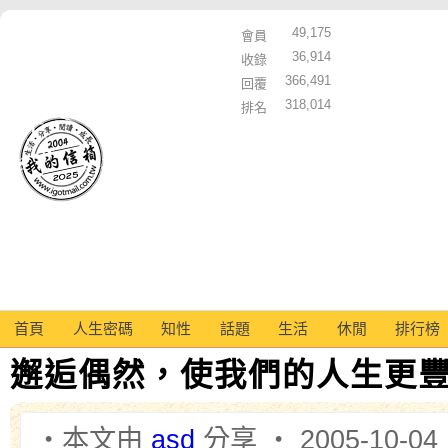
49,175
會員
36,914
收錄
366,491
回覆
318,014
排名
首頁
人生密碼
知性
話題
生活
休閒
排行榜
邂逅偶然，使我們的人生更
‧本文由
asd
分享 ‧ 2005-10-04