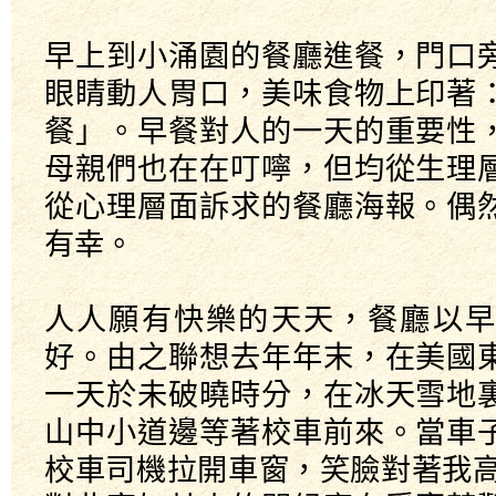
早上到小涌園的餐廳進餐，門口
眼睛動人胃口，美味食物上印著
餐」。早餐對人的一天的重要性
母親們也在在叮嚀，但均從生理
從心理層面訴求的餐廳海報。偶
有幸。
人人願有快樂的天天，餐廳以早
好。由之聯想去年年末，在美國
一天於未破曉時分，在冰天雪地
山中小道邊等著校車前來。當車
校車司機拉開車窗，笑臉對著我高喊：