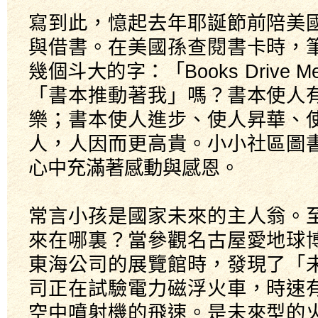
寫到此，憶起去年耶誕節前陪美
與借書。在美國孫查閱書卡時，
幾個斗大的字：「Books Drive
「書本推動著我」嗎？書本使人
樂；書本使人進步、使人昇華、
人，人因而更高貴。小小社區圖
心中充滿著感動與感恩。
常言小孩是國家未來的主人翁。
來在哪裏？當參觀名古屋愛地球
東海公司的展覽館時，發現了「
司正在試驗電力磁浮火車，時速
空中噴射機的飛速。是未來型的