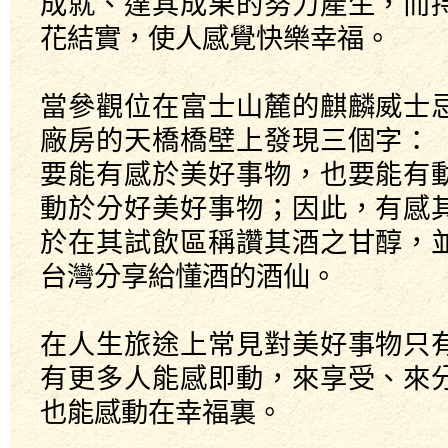
成就、達其成果的努力產生，而
花結實，使人感覺快樂幸福。
當參觀位在富士山麓的麒麟威士
廠房的天橋橋壁上發現三個字：
要能有感於美好事物，也要能有
動於分好美好事物；因此，有感
於在其試飲區稱讚其酒之甘醇，
台灣分享給懂酒的酒仙。
在人生旅途上常見對美好事物只
有更多人能感即動，來享受、來
也能感動在幸福裏。