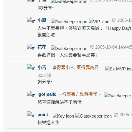
3Q分享~
小凝
於 2005-10
人生不管長短，笑臉對著天高喊：「Happy Day!
很開朗喔
花花
於 2005-10-04 14:44:
喜歡這個「人生最要緊事是笑」
小吉
=
寧得罪小人, 莫得罪高層
=
3:58 說
謝分享~
igotmailc
=
行事有方動靜有常
=
愁容滿面解決不了事情
point
於 2005-1
快樂過人生