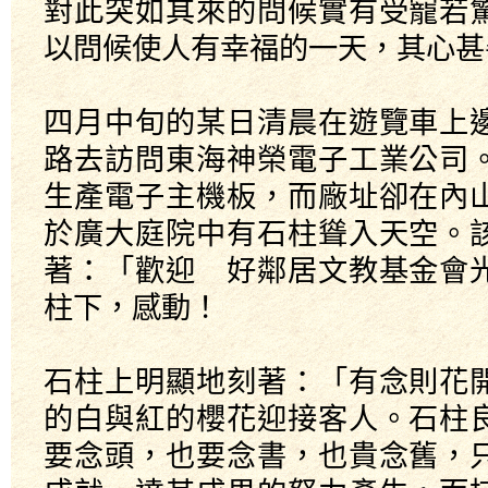
對此突如其來的問候實有受寵若
以問候使人有幸福的一天，其心甚
四月中旬的某日清晨在遊覽車上
路去訪問東海神榮電子工業公司
生產電子主機板，而廠址卻在內
於廣大庭院中有石柱聳入天空。
著：「歡迎 好鄰居文教基金會
柱下，感動！
石柱上明顯地刻著：「有念則花
的白與紅的櫻花迎接客人。石柱
要念頭，也要念書，也貴念舊，