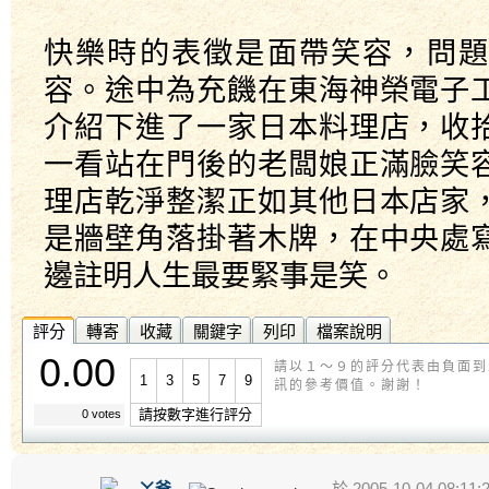
快樂時的表徵是面帶笑容，問題
容。途中為充饑在東海神榮電子
介紹下進了一家日本料理店，收
一看站在門後的老闆娘正滿臉笑
理店乾淨整潔正如其他日本店家
是牆壁角落掛著木牌，在中央處
邊註明人生最要緊事是笑。
評分
轉寄
收藏
關鍵字
列印
檔案說明
0.00
請以１～９的評分代表由負面到
1
3
5
7
9
訊的參考價值。謝謝！
請按數字進行評分
0 votes
ㄚ爸
於 2005-10-04 08:11: