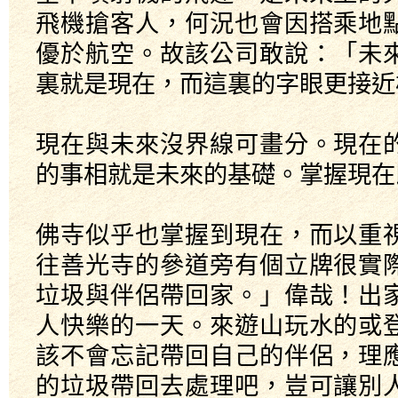
飛機搶客人，何況也會因搭乘地
優於航空。故該公司敢說：「未
裏就是現在，而這裏的字眼更接近
現在與未來沒界線可畫分。現在
的事相就是未來的基礎。掌握現在
佛寺似乎也掌握到現在，而以重
往善光寺的參道旁有個立牌很實
垃圾與伴侶帶回家。」偉哉！出
人快樂的一天。來遊山玩水的或
該不會忘記帶回自己的伴侶，理
的垃圾帶回去處理吧，豈可讓別