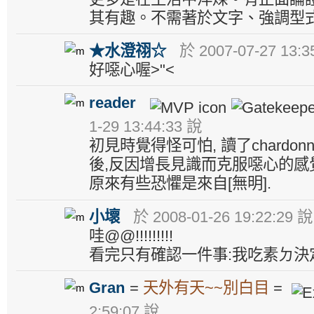
其有趣。不需著於文字、強調型
★水澄祤☆
於 2007-07-27 13:3
好噁心喔>"<
reader
1-29 13:44:33 說
初見時覺得怪可怕, 讀了chardo
後,反因增長見識而克服噁心的感
原來有些恐懼是來自[無明].
小壞
於 2008-01-26 19:22:29 說
哇@@!!!!!!!!!
看完只有確認一件事:我吃素ㄉ決
Gran
=
天外有天~~別白目
=
2:59:07 說