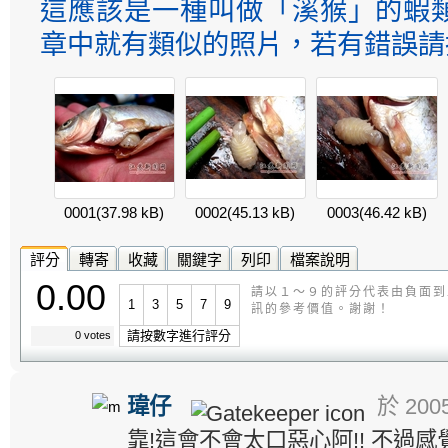
這應該是一種叫做「溪猴」的蝦
章中就有類似的照片，若有錯誤請
0001
(37.98 kB)
0002
(45.13 kB)
0003
(46.42 kB)
評分
轉寄
收藏
關鍵字
列印
檔案說明
0.00
請以１～９的評分代表由負面到
1
3
5
7
9
訊的參考價值。謝謝！
請按數字進行評分
0 votes
瑋仔
於 2005
靠!這會不會太口惡心阿!! 不過