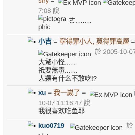
stry
=
7:08 說
ㄜ.........
小吉
=
寧得罪小人, 莫得罪高層
於 2005-10-07
大驚小怪......
祗要無毒.......
人還有什么不敢吃!?
xu
=
我一嵗了
=
10-07 11:16:47 說
我很喜欢吃鱼耶
kuo0719
於 2