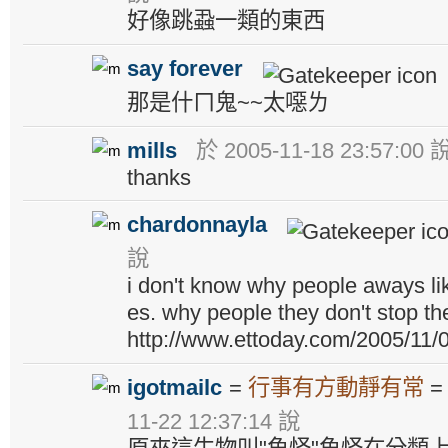
好像跳蝨一類的東西
say forever
那是什ㄇ鬼~~太噁ㄌ
mills
於 2005-11-18 23:57:00 
thanks
chardonnayla
說
i don't know why people aways li
es. why people they don't stop t
http://www.ettoday.com/2005/11
igotmailc
=
行事有方動靜有常
11-22 12:37:14 說