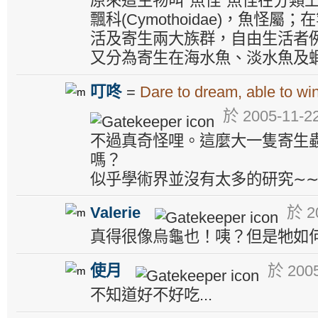
原來這生物叫"魚怪"魚怪在分類上是
飄科(Cymothoidae)，魚怪
活及寄生兩大族群，自由生活者
又分為寄生在海水魚、淡水魚及
叮咚
=
Dare to dream, able to win
於 2005-11-22
不過真奇怪哩。這麼大一隻寄生
嗎？
似乎學術界並沒有太多的研究∼
Valerie
於 20
真得很像烏龜也！咦？但是牠如
使月
於 2005
不知道好不好吃...