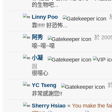
的生物吧...
Linny Poo
於
靠!!!!! 好恐怖...
阿秀
於 2005
噁~噁~噁
小凝
說
很噁心
YC Tseng
於
非常感謝您!!
Sherry Hsiao
=
You make the fa