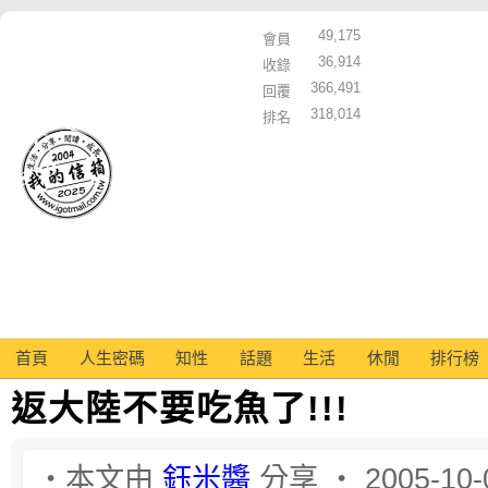
49,175
會員
36,914
收錄
366,491
回覆
318,014
排名
首頁
人生密碼
知性
話題
生活
休閒
排行榜
返大陸不要吃魚了!!!
‧本文由
鈺米醬
分享 ‧ 2005-10-