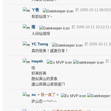
ㄚ爸
於 2005-10-11 08:03:
有如仙境ㄚ~
雨
於 2005-10-11 10:12:11
人间仙境呀
YC Tseng
於 2005-10-11 1
真的很美！感謝分享！
mayah
於 2
哇
好美好美
酷似黃山的景象
廬山與黃山差很遠ㄇ
xu
=
我一嵗了
=
庐山恋~~*=*~~