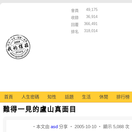
49,175
會員
36,914
收錄
366,491
回覆
318,014
排名
首頁
人生密碼
知性
話題
生活
休閒
排行榜
難得一見的盧山真面目
‧本文由
asd
分享 ‧ 2005-10-10 ‧ 顯示 5,088 次