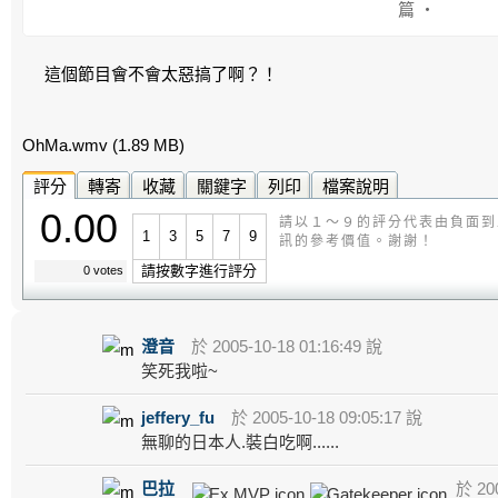
篇 ‧
這個節目會不會太惡搞了啊？！
OhMa.wmv
(1.89 MB)
評分
轉寄
收藏
關鍵字
列印
檔案說明
0.00
請以１～９的評分代表由負面到
1
3
5
7
9
訊的參考價值。謝謝！
請按數字進行評分
0 votes
澄音
於 2005-10-18 01:16:49 說
笑死我啦~
jeffery_fu
於 2005-10-18 09:05:17 說
無聊的日本人.裝白吃啊......
巴拉
於 200