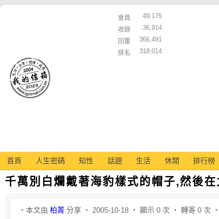
49,175
會員
36,914
收錄
366,491
回覆
318,014
排名
首頁
人生密碼
知性
話題
生活
休閒
排行榜
千萬別白爛戴著海豹樣式的帽子,然後在
‧本文由
柏菁
分享 ‧ 2005-10-18 ‧ 顯示 0 次 ‧ 轉寄 0 次 