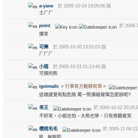
a-yane
於 2005-10-19 19:05:56 說
土ㄏㄏ
point
於 2005-1
爆笑
可樂
於 2005-10-20 13:51:03 說
ㄏㄏㄏ
小雨
於 2005-10-21 01:13:40 說
可憐的熊
igotmailc
=
行事有方動靜有常
=
這樣感覺有點危險 萬一熊撞破玻璃怎麼辦呢?
老王
於 2005-10-22 20:25:
不好笑，小姐也怕，大熊也慘，只有旁觀者笑
櫻桃毛毛
於 2005-11-04 21
吼...無聊耶..