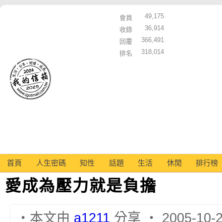
49,175
會員
36,914
收錄
366,491
回覆
318,014
排名
首頁
人生密碼
知性
話題
生活
休閒
排行榜
愛成為壓力就是負擔
‧本文由
a1211
分享 ‧ 2005-10-