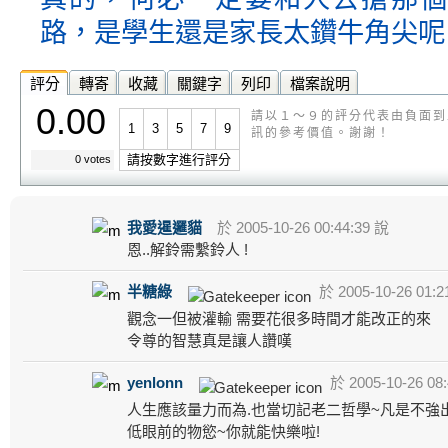
路，是學生還是家長太鑽牛角尖呢
評分
轉寄
收藏
關鍵字
列印
檔案說明
0.00
請以１～９的評分代表由負面到
1
3
5
7
9
訊的參考價值。謝謝！
請按數字進行評分
0 votes
我愛暹邏貓
於 2005-10-26 00:44:39 說
恩..解鈴需繫鈴人 !
半糖綠
於 2005-10-26 01:2
觀念一但被灌輸 需要花很多時間才能改正的來
令尊的智慧真是讓人讚嘆
yenlonn
於 2005-10-26 08
人生應該量力而為.也當切記老二哲學~凡是不強
低眼前的物慾~你就能快樂啦!