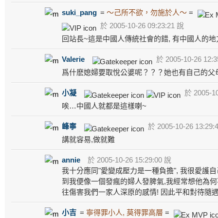
suki_pang
=
～己所不欲，勿施於人～
=
於 2005-10-26 09:23:21 說
回站長~這是中國人傳統社會的錯, 有中國人的地方, 
Valerie
於 2005-10-26 12:3
爲什麽媳婦要取悅公婆呢？？？她也有自己的父
小凝
於 2005-10
唉…中國人就都是這樣喇~
峰寧
於 2005-10-26 13:29:
講就容易,做就難
annie
於 2005-10-26 15:29:00 說
我十分應同"愛變成壓力是一種負擔", 我很愛護自
到我便像一個發瘋的婦人發脾氣,我經常想他為何
往傷害我們一家人深原的感情! 因此平和對待隨
小吉
=
寧得罪小人, 莫得罪高層
=