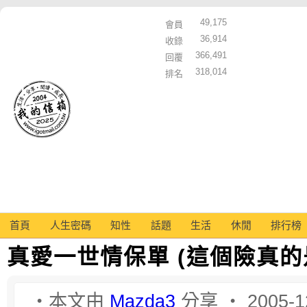
49,175
會員
36,914
收錄
366,491
回覆
318,014
排名
首頁
人生密碼
知性
話題
生活
休閒
排行榜
真愛一世情保單 (這個險真的是
‧本文由
Mazda3
分享 ‧ 2005-1