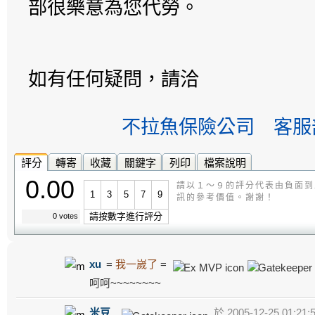
部很樂意為您代勞。
如有任何疑問，請洽
不拉魚保險公司 客服部
評分
轉寄
收藏
關鍵字
列印
檔案說明
0.00
請以１～９的評分代表由負面到
1
3
5
7
9
訊的參考價值。謝謝！
請按數字進行評分
0 votes
xu
=
我一嵗了
=
呵呵~~~~~~~~
米豆
於 2005-12-25 01:21: