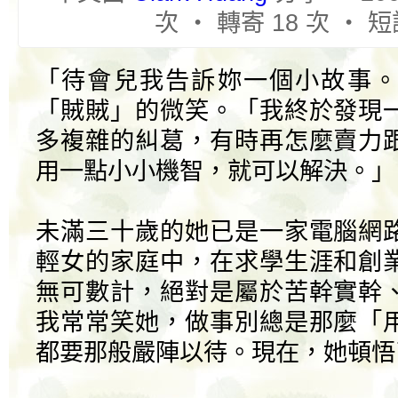
次 ‧ 轉寄 18 次 ‧ 短
「待會兒我告訴妳一個小故事。
「賊賊」的微笑。「我終於發現
多複雜的糾葛，有時再怎麼賣力
用一點小小機智，就可以解決。」
未滿三十歲的她已是一家電腦網
輕女的家庭中，在求學生涯和創
無可數計，絕對是屬於苦幹實幹
我常常笑她，做事別總是那麼「
都要那般嚴陣以待。現在，她頓悟