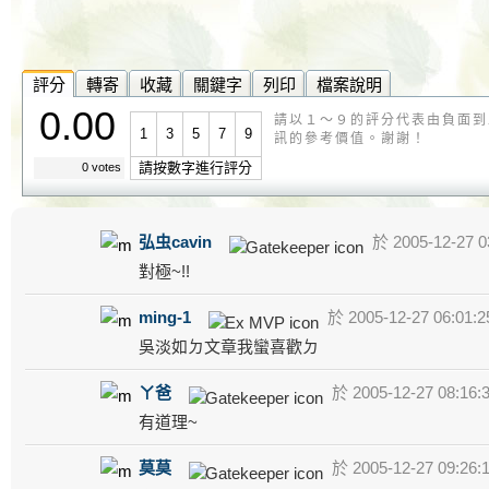
評分
轉寄
收藏
關鍵字
列印
檔案說明
0.00
請以１～９的評分代表由負面到
1
3
5
7
9
訊的參考價值。謝謝！
請按數字進行評分
0 votes
弘虫cavin
於 2005-12-27 0
對極~!!
ming-1
於 2005-12-27 06:01:
吳淡如ㄉ文章我蠻喜歡ㄉ
ㄚ爸
於 2005-12-27 08:16:
有道理~
莫莫
於 2005-12-27 09:26: