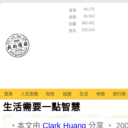
49,175
會員
36,914
收錄
366,491
回覆
318,014
排名
首頁
人生密碼
知性
話題
生活
休閒
排行榜
生活需要一點智慧
‧本文由
Clark Huang
分享 ‧ 2005