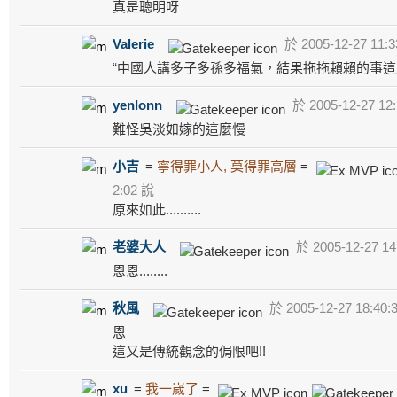
真是聰明呀
Valerie
於 2005-12-27 11:3
“中國人講多子多孫多福氣，結果拖拖賴賴的事這
yenlonn
於 2005-12-27 12
難怪吳淡如嫁的這麼慢
小吉
=
寧得罪小人, 莫得罪高層
=
2:02 說
原來如此..........
老婆大人
於 2005-12-27 14
恩恩........
秋風
於 2005-12-27 18:40:
恩
這又是傳統觀念的侷限吧!!
xu
=
我一嵗了
=