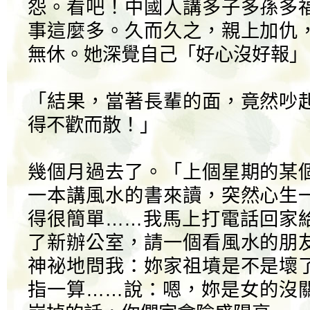
怨。看吧！中國人講多子多孫多
事這麼多。久而久之，親上加仇
無休。她深覺自己「好心沒好報」
「結果，當著長輩的面，竟然吵
得不歡而散！」
幾個月過去了。「上個星期的某
一本講風水的書來讀，突然心生
得很簡單……我馬上打電話回家
了新辦公室，請一個看風水的朋
神祕地問我：妳家祖墳是不是壞
指一算……說：嗯，妳是女的沒