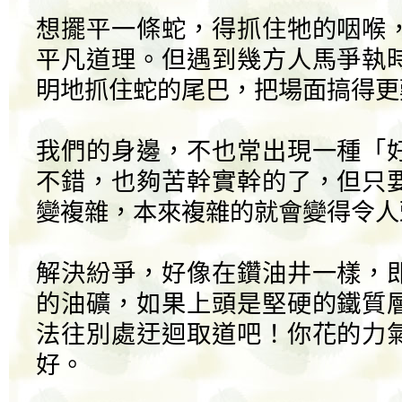
想擺平一條蛇，得抓住牠的咽喉
平凡道理。但遇到幾方人馬爭執
明地抓住蛇的尾巴，把場面搞得更
我們的身邊，不也常出現一種「
不錯，也夠苦幹實幹的了，但只
變複雜，本來複雜的就會變得令人
解決紛爭，好像在鑽油井一樣，
的油礦，如果上頭是堅硬的鐵質
法往別處迂迴取道吧！你花的力
好。