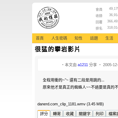
49,17
會員
36,91
收錄
366,49
回覆
318,01
排名
首頁
人生密碼
知性
話題
生活
很猛的攀岩影片
‧本文由
a1211
分享 ‧ 2005-12
全程用衝的~"~ 還有二段是用跳的...
原來他才是真正的蜘蛛人~~不過要是真的不
danerd.com_clip_1181.wmv
(3.45 MB)
評分
轉寄
收藏
關鍵字
列印
檔案