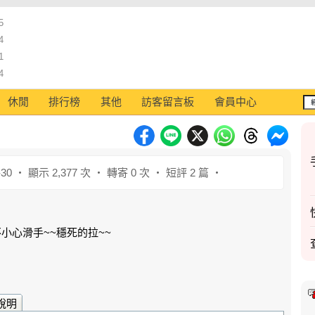
5
4
1
4
休閒
排行榜
其他
訪客留言板
會員中心
-30 ‧ 顯示 2,377 次 ‧ 轉寄 0 次 ‧ 短評 2 篇 ‧
小心滑手~~穩死的拉~~
說明