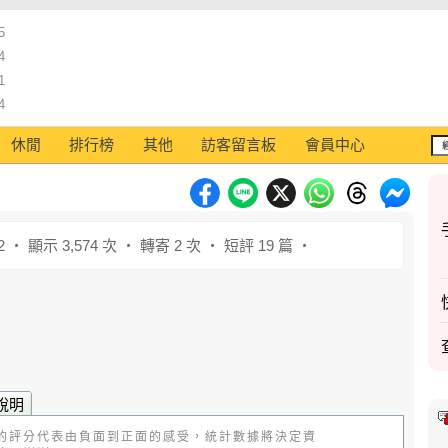
5
4
1
4
休閒
排行榜
其他
訪客留言板
會員中心
2 ‧ 顯示 3,574 次 ‧ 轉寄 2 次 ‧ 短評 19 篇 ‧
說明
的評分代表由負面到正面的感受，統計數據將決定資