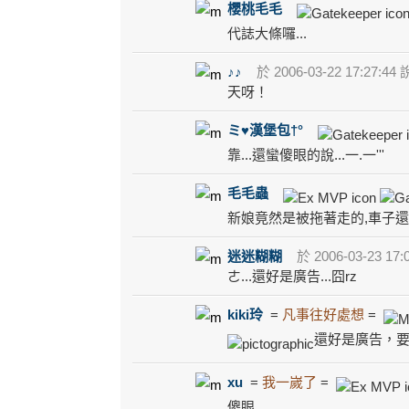
櫻桃毛毛
代誌大條囉...
♪♪
於 2006-03-22 17:27:44 
天呀！
ミ♥漢堡包†°
靠...還蠻傻眼的說...一.一'''
毛毛蟲
新娘竟然是被拖著走的,車子
迷迷糊糊
於 2006-03-23 17:
ㄜ...還好是廣告...囧rz
kiki玲
=
凡事往好處想
=
還好是廣告，要不
xu
=
我一嵗了
=
傻眼........