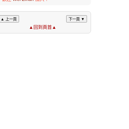
▲ 上一頁
下一頁 ▼
▲回到頁首▲