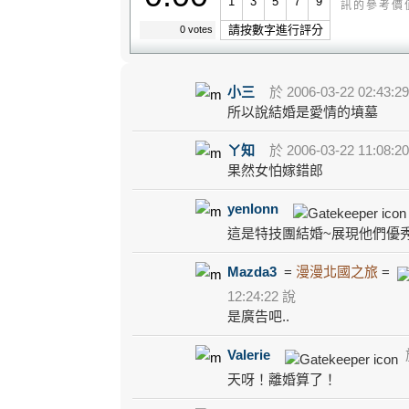
1
3
5
7
9
訊的參考價
請按數字進行評分
0 votes
小三
於 2006-03-22 02:43:2
所以說結婚是愛情的墳墓
ㄚ知
於 2006-03-22 11:08:2
果然女怕嫁錯郎
yenlonn
這是特技團結婚~展現他們優
Mazda3
=
漫漫北國之旅
=
12:24:22 說
是廣告吧..
Valerie
於
天呀！離婚算了！