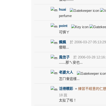
huai
perfume
point
可憐ㄚ
姵姵
於 2006-03-27 05:13:2
傻眼...
風信子
於 2006-03-28 12:16
.......那ㄟ安也...
老婆大人
怎ㄇ會這樣...
活得精彩
=
練習不經意的仁
18 說
太扯了啦！