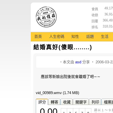
49,17
會員
36,91
收錄
366,49
回覆
318,01
排名
首頁
人生密碼
知性
話題
生活
結婚真好(傻眼........)
‧本文由
asd
分享 ‧ 2006-03-2
應該等新娘出院後就會離婚了吧∼∼
vid_00989.wmv
(1.74 MB)
評分
轉寄
收藏
關鍵字
列印
檔案
0.00
請以１～９