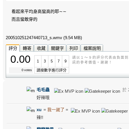
看起來平均身高蠻高的耶∼∼
而且蠻敢穿的
200510251247440713_s.wmv
(9.54 MB)
評分
轉寄
收藏
關鍵字
列印
檔案說明
0.00
請以１～９的評分代表由負面到
1
3
5
7
9
訊的參考價值。謝謝！
請按數字進行評分
0 votes
毛毛蟲
於 2
好辣哦
xu
=
我一嵗了
=
辣!!