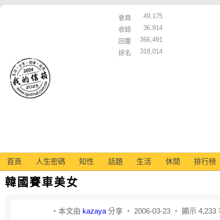
49,175
會員
36,914
收錄
366,491
回覆
318,014
排名
首頁
人生密碼
知性
話題
生活
休閒
排行榜
韓國賽車美女
‧本文由
kazaya
分享 ‧ 2006-03-23 ‧ 顯示 4,23