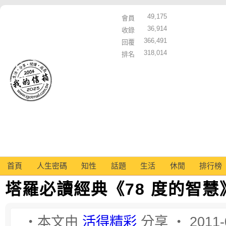
49,175
會員
36,914
收錄
366,491
回覆
318,014
排名
首頁
人生密碼
知性
話題
生活
休閒
排行榜
塔羅必讀經典《78 度的智慧
‧本文由
活得精彩
分享 ‧ 2011-0