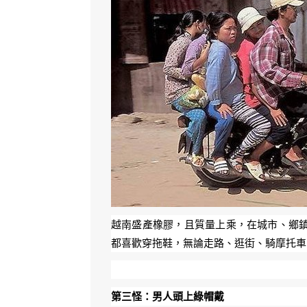
越南盛產橡膠，且質量上乘，在城市、鄉
都喜歡穿拖鞋，無論走路、逛街、騎摩托
第三怪：男人頭上綠帽戴