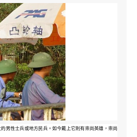
仗的男性士兵或地方民兵。如今戴上它則有崇尚英雄，崇尚