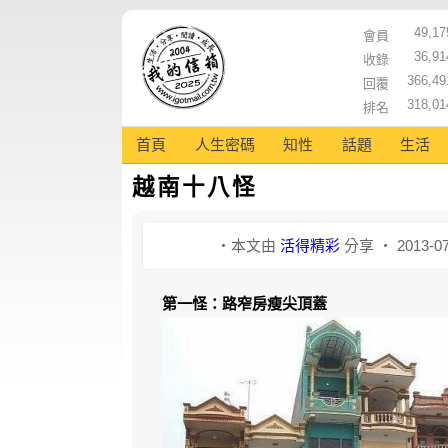
49,17
會員
36,91
收錄
366,49
回覆
318,01
排名
首頁
人生密碼
知性
話題
生活
越南十八怪
‧本文由
活得精彩
分享 ‧ 2013-07
第一怪：路窄房瘦尖頂蓋