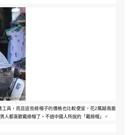
通工具，而且這些綠帽子的價格也比較便宜，花2萬越南盾
南男人都喜歡戴綠帽了。不過中國人所說的「戴綠帽」。