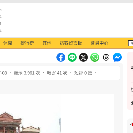
5
4
1
4
休閒
排行榜
其他
訪客留言板
會員中心
-08 ‧ 顯示 3,961 次 ‧ 轉寄 41 次 ‧ 短評 0 篇 ‧