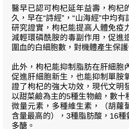
醫早已認可枸杞延年益壽，枸杞
久，早在“詩經”，“山海經”中均
研究證實，枸杞能提高人體免疫
減輕環磷酰胺的毒副作用，促進
圍血的白細胞數，對機體產生保護
此外，枸杞能抑制脂肪在肝細胞
促進肝細胞新生，也能抑制單胺
證了枸杞的強大功效，現代文明
以甜菜鹼為主的5種生物鹼，數十
微量元素，多種維生素，（胡蘿
含量最高的），3種脂肪酸，16
多醣。