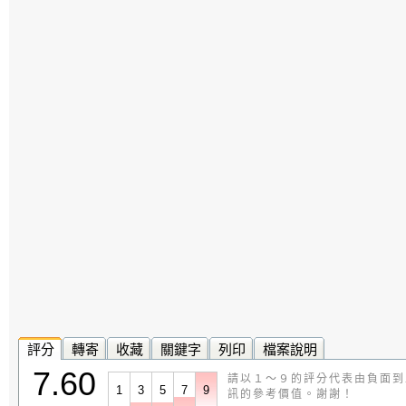
評分
轉寄
收藏
關鍵字
列印
檔案說明
7.60
請以１～９的評分代表由負面到
1
3
5
7
9
訊的參考價值。謝謝！