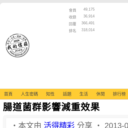
49,175
會員
36,914
收錄
366,491
回覆
318,014
排名
首頁
人生密碼
知性
話題
生活
休閒
排行榜
腸道菌群影響減重效果
‧本文由
活得精彩
分享 ‧ 2013-0