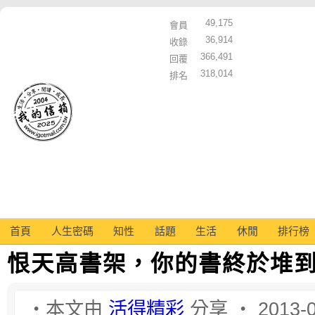
49,175
會員
36,914
收錄
366,491
回覆
318,014
排名
首頁
人生密碼
知性
話題
生活
休閒
排行榜
恨天高書架，你的書終於堆
‧本文由
活得精彩
分享 ‧ 2013-0