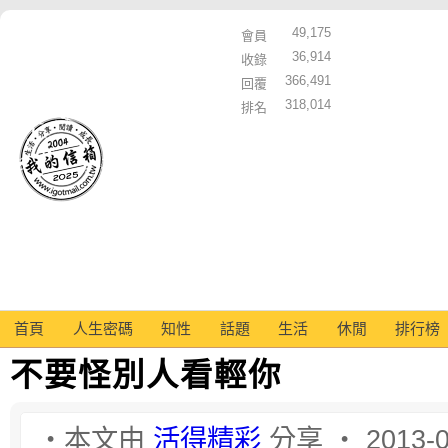
49,175
會員
36,914
收錄
366,491
回覆
318,014
排名
首頁
人生密碼
知性
話題
生活
休閒
排行榜
不要怪別人看輕你
‧本文由
活得精彩
分享 ‧ 2013-0