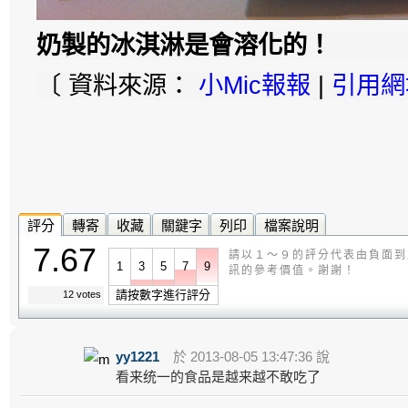
奶製的冰淇淋是會溶化的！
〔 資料來源：
小Mic報報
|
引用網
評分
轉寄
收藏
關鍵字
列印
檔案說明
7.67
請以１～９的評分代表由負面到
1
3
5
7
9
訊的參考價值。謝謝！
請按數字進行評分
12 votes
yy1221
於 2013-08-05 13:47:36 說
看来统一的食品是越来越不敢吃了