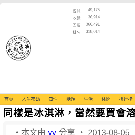
49,175
會員
36,914
收錄
366,491
回覆
318,014
排名
首頁
人生密碼
知性
話題
生活
休閒
排行榜
同樣是冰淇淋，當然要買會
‧本文由
yy
分享 ‧ 2013-08-05