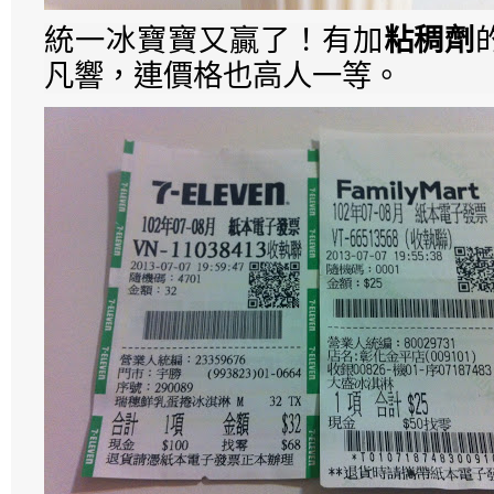
統一冰寶寶又贏了！有加
粘稠劑
凡響，連價格也高人一等。