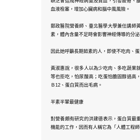
缺乏會造成神經病變及貧血，引發疲倦、腦
血液栓塞，增加心臟病和腦中風風險。
郵政醫院營養師、臺北醫學大學兼任講師黃
素，體內含量不足時會影響神經傳導的分泌
因此她呼籲長期茹素的人，即使不吃肉、蛋
黃淑惠說，很多人以為少吃肉、多吃蔬果
等也拒吃，怕尿酸高；吃蛋怕膽固醇過高
Ｂ12、蛋白質而出毛病。
半素半葷最健康
對營養頗有研究的洪建德表示，蛋白質最
機能的工作，因而有人稱它為「人體工程師