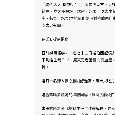
「現代人大都吃錯了。」陳俊旭直言，大
錯誤，吃太多澱粉、糕餅、水果，吃太少蔬
多、蔬菜、水果(含抗氧化劑可對抗體內自由
吃太少有關。
缺乏Ｂ提前退化
日前媒體報導，一名七十二歲老伯因記憶
不到維生素Ｂ12，原來患者因擔心高血壓
轉。
還有一名婦人擔心膽固醇過高，每天只吃青
送醫診斷發現她的壞膽固醇（低密度脂蛋白
書田診所新陳代謝科主任洪建德解釋，長期不