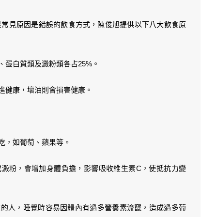
最常見原因是錯誤的飲食方式，陳俊旭提供以下八大飲食原
、蛋白質類及澱粉類各占25%。
促進健康，壞油則會損害健康。
皮吃，如葡萄、蘋果等。
或澱粉，會增加身體負擔，影響吸收維生素C，使抵抗力變
慣的人，睡覺時容易因體內有過多營養素流竄，造成過多葡