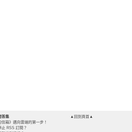
問答集
▲回到頁首▲
的信箱》邁向雲端的第一步！
止 RSS 訂閱？