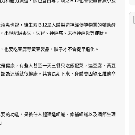
力和體力減退、臉色蒼白等；缺乏Ｂ12也會使血管狹小及
淑惠也說，維生素Ｂ12是人體製造神經傳導物質的輔助酵
，出現記憶喪失、失智、神經痛、末梢神經炎等症狀。
，也要吃豆腐等黃豆製品，腦子才不會提早退化。
就是健康，有些人甚至一天三餐只吃飯配菜，連豆腐、黃豆
，認為這樣就很健康。其實長期下來，身體會因缺乏維他命
重要的功能，是擔任人體建造組織、修補組織以及調節生理
」。