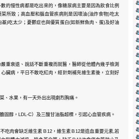
多數的慢性病都是吃出來的，像糖尿病主要是因為飲食比例
菜所致；高血壓和腦血管疾病則是因壞油(油炸食物)吃太
基)吃太少；憂鬱症也與優質蛋白(如新鮮魚肉、蛋)及好油
力嚴重衰退、說話不斷重複而就醫，醫師從他體內幾乎檢測
、心臟病，平日不敢吃紅肉，經針劑補充維生素後，立刻好
菜、水果，有一天外出出現劇烈胸痛。
膽固醇，LDL-C）及三酸甘油脂超標，引起心血管疾病。
吃肉會缺乏維生素Ｂ12，維生素Ｂ12是造血重要元素,若