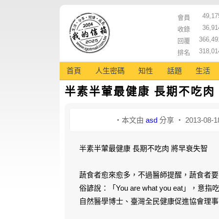
49,17
會員
36,91
收錄
366,49
回覆
318,01
排名
首頁
人生密碼
知性
話題
生活
半素半葷最健康 長期不吃肉
‧本文由
asd
分享 ‧ 2013-08-1
半素半葷最健康 長期不吃肉 將早衰失智
蔬食者愈來愈多，不過醫師提醒，蔬食者要
俗諺說：「You are what you ea
自然醫學博士、臺灣全民健康促進協會理事