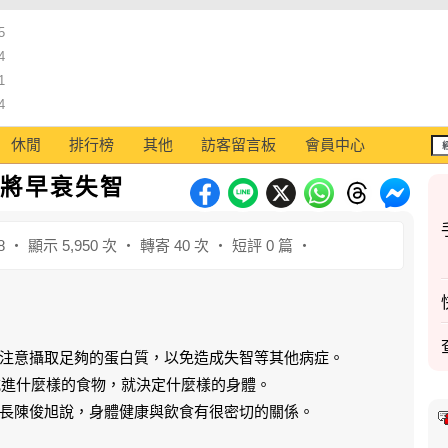
5
4
1
4
休閒
排行榜
其他
訪客留言板
會員中心
 將早衰失智
8 ‧ 顯示 5,950 次 ‧ 轉寄 40 次 ‧ 短評 0 篇 ‧
注意攝取足夠的蛋白質，以免造成失智等其他病症。
t」，意指吃進什麼樣的食物，就決定什麼樣的身體。
長陳俊旭說，身體健康與飲食有很密切的關係。