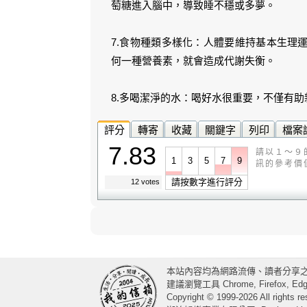
萄糖進入腦中，導致睡不穩或多夢。
7.食物種類多樣化：人體要維持基本生理
何一種營養素，就會造成代謝失衡。
8.多喝潔淨的水：喝好水很重要，不僅有
評分
轉寄
收藏
關鍵字
列印
檔案
7.83
請以１～９
1
3
5
7
9
訊的參考價
請按數字進行評分
12 votes
本站內容均為網路流傳、讀者分享
建議瀏覽工具 Chrome, Firefox, Edge
Copyright © 1999-2026 All rights re