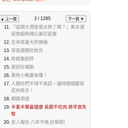
2 / 1285
▲ 上一頁
下一頁 ▼
「這間大潤發是太熱了嗎？」美女酒
促穿超熱辣比基尼迎客
生命是最大的佛緣
容易讀錯的姓氏
終結脂肪肝
原因在細胞
黃色小鴨要來囉！
人類你們不得不承認，貓咪個個都是
武林高手！
網路用語
半素半葷最健康 長期不吃肉 將早衰失
智
女人報仇 八年不晚,好狠耶!