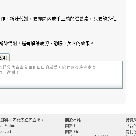
運作、新陳代謝，要靠體內成千上萬的營養素，只要缺少任
助新陳代謝，還有解除疲勞、助眠、美容的效果。
說明
的評分代表由負面到正面的感受，統計數據將決定資
值。謝謝！
之郵件，不代表任何立場。
關於本站
常見
, Safari
關於 I
《我
served.
關於 Got
為何停