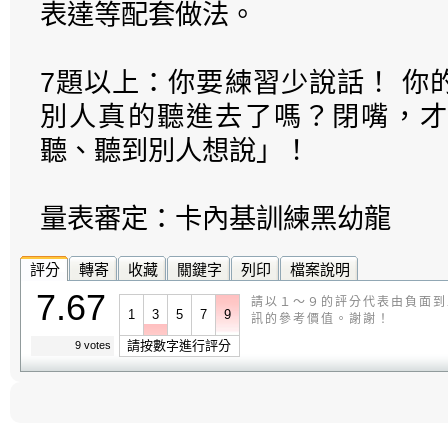
表達等配套做法。
7題以上：你要練習少說話！ 你
別人真的聽進去了嗎？閉嘴，才
聽、聽到別人想說」！
量表審定：卡內基訓練黑幼龍
評分
轉寄
收藏
關鍵字
列印
檔案說明
7.67
請以１～９的評分代表由負面到
1
3
5
7
9
訊的參考價值。謝謝！
請按數字進行評分
9 votes