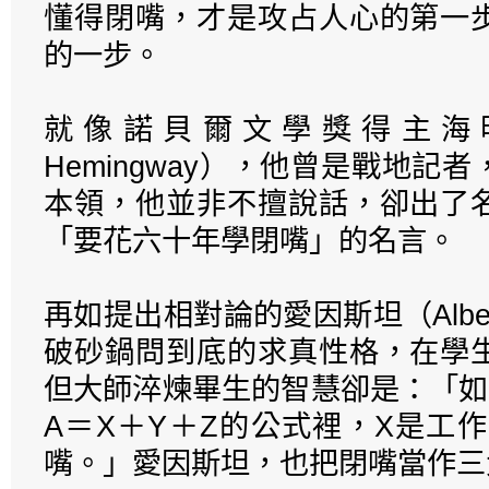
懂得閉嘴，才是攻占人心的第一
的一步。
就像諾貝爾文學獎得主海明威（Er
Hemingway），他曾是戰地記
本領，他並非不擅說話，卻出了
「要花六十年學閉嘴」的名言。
再如提出相對論的愛因斯坦（Albert 
破砂鍋問到底的求真性格，在學
但大師淬煉畢生的智慧卻是：「如
A＝X＋Y＋Z的公式裡，X是工
嘴。」愛因斯坦，也把閉嘴當作三