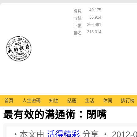
49,175
會員
36,914
收錄
366,491
回覆
318,014
排名
首頁
人生密碼
知性
話題
生活
休閒
排行榜
最有效的溝通術：閉嘴
‧本文由
活得精彩
分享 ‧ 2012-0