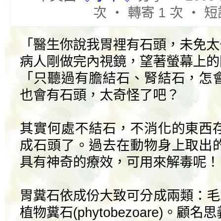
次 ‧ 轉寄 1 次 ‧ 短
「醫生你說我胃裡有石頭，未免太
病人剛做完內視鏡，望著螢幕上的
「只聽過有膽結石、腎結石，怎
也會有石頭，太奇怪了吧？
其實何處不結石，不消化的東西
成石頭了。過去在動物身上取出
具有神奇的療效，可用來解毒呢！
胃糞石依成份大致可分成兩類：毛糞石(tr
植物糞石(phytobezoare)。