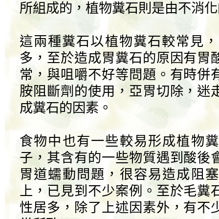
所組成的，植物糞石則是由不消化
這兩種糞石以植物糞石較常見，
多，至於造成胃糞石的原因有胃
常，與咀嚼不好等問題。有時併
胺阻斷劑的使用，亞胃切除，迷
成糞石的因素。
食物中也有一些較易形成植物糞
子，其含有的一些物質遇到酸後
胃道蠕動問題，很容易造成阻塞
上，已見到不少案例。至於毛糞
性居多，除了上述因素外，有不