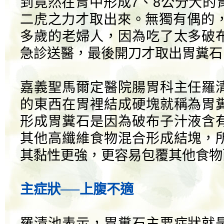
到竟然在胃中形成7、8公分大的
二虎之力才取出來。無獨有偶的，
多歲的老婦人，因為吃了太多破
急診送醫，最後開刀才取出胃糞石
嘉義聖馬爾定醫院腸胃科主任羅
的東西在胃裡結成硬塊就稱為胃
形成胃糞石是因為破布子汁液含
其他高纖維食物混合形成結塊，
其黏性更強，更容易包覆其他食物
主症狀──上腹不適
羅清池表示，胃糞石主要症狀就