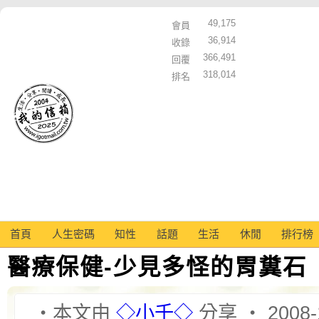
49,175
會員
36,914
收錄
366,491
回覆
318,014
排名
首頁
人生密碼
知性
話題
生活
休閒
排行榜
醫療保健-少見多怪的胃糞石
‧本文由
◇小千◇
分享 ‧ 2008-1