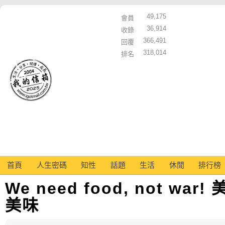
49,175
會員
36,914
收錄
366,491
回覆
318,014
排名
首頁
人生密碼
知性
話題
生活
休閒
排行榜
We need food, not w
美味