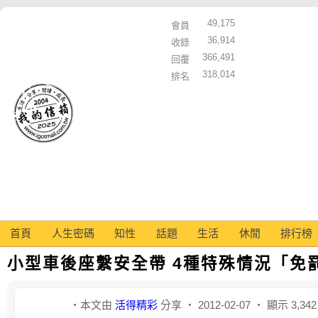
49,175
會員
36,914
收錄
366,491
回覆
318,014
排名
首頁
人生密碼
知性
話題
生活
休閒
排行榜
小型車後座繫安全帶 4種特殊情況「免
‧本文由
活得精彩
分享 ‧ 2012-02-07 ‧ 顯示 3,34