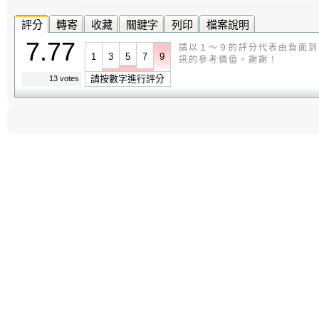
評分
轉寄
收藏
關鍵字
列印
檔案說明
7.77
請以１～９的評分代表由負面到
1
3
5
7
9
訊的參考價值。謝謝！
請按數字進行評分
13 votes