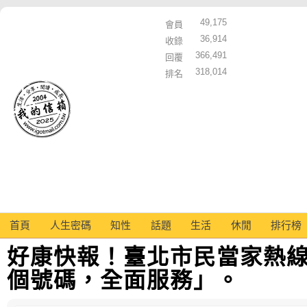
49,175
會員
36,914
收錄
366,491
回覆
318,014
排名
首頁
人生密碼
知性
話題
生活
休閒
排行榜
好康快報！臺北市民當家熱
個號碼，全面服務」。