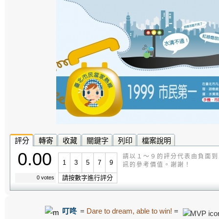
評分
轉寄
收藏
關鍵字
列印
檔案說明
0.00
請以１～９的評分代表由負面到
1
3
5
7
9
訊的參考價值。謝謝！
請按數字進行評分
0 votes
叮咚
=
Dare to dream, able to win!
=