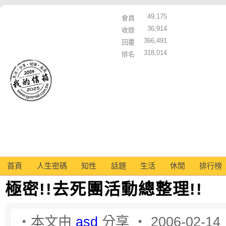
49,175
會員
36,914
收錄
366,491
回覆
318,014
排名
首頁
人生密碼
知性
話題
生活
休閒
排行榜
極密!!去死團活動總整理!!
‧本文由
asd
分享 ‧ 2006-02-14