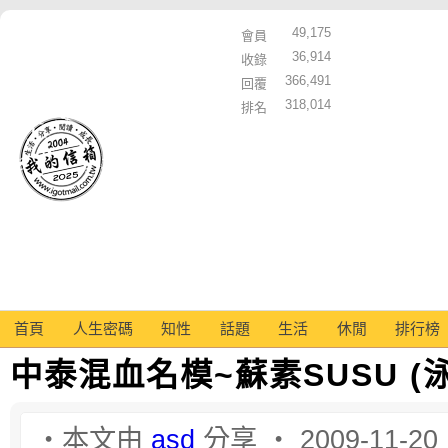
49,175
會員
36,914
收錄
366,491
回覆
318,014
排名
首頁
人生密碼
知性
話題
生活
休閒
排行榜
中泰混血名模~蘇素SUSU (
‧本文由
asd
分享 ‧ 2009-11-20