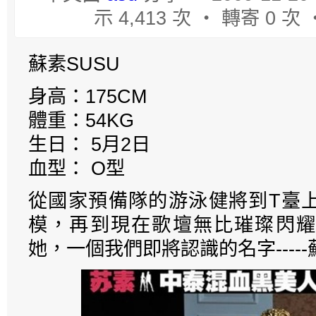
示 4,413 次 ‧ 轉寄 0 次
蘇素SUSU
身高：175CM
體重：54KG
生日： 5月2日
血型： O型
從國家預備隊的游泳健將到T臺
模，再到現在歌壇無比璀璨閃耀
她，一個我們即將認識的名字-----