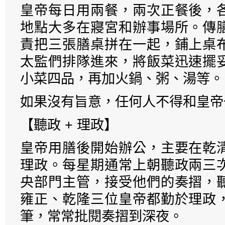
皇帝每日用兩餐，兩次正餐後，
地點大多在寢宮和辦事場所。傳
責把三張膳桌拼在一起，鋪上桌
太監們排隊進來，將飯菜迅速擺
小菜四品，再加火鍋、粥、湯等。
如果沒有旨意，任何人不得和皇帝
【聽政 + 理政】
皇帝用膳後開始辦公，主要在乾
理政。每星期通常上朝聽政兩三
央部門主管，接受他們的奏摺，
雍正、乾隆三位皇帝都勤於理政
筆，常常批閱奏摺到深夜。