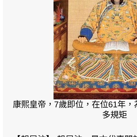
康熙皇帝，7歲即位，在位61年
多規矩