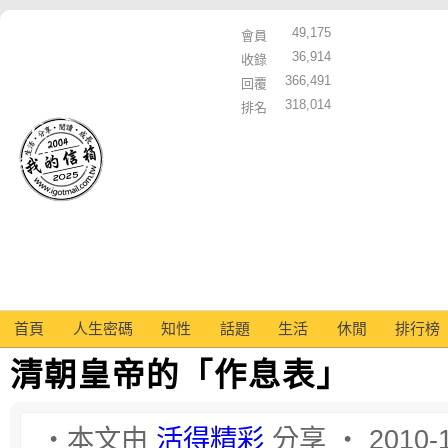
49,175
會員
36,914
收錄
366,491
回覆
318,014
排名
首頁
人生密碼
知性
話題
生活
休閒
排行榜
清朝皇帝的「作息表」
‧本文由
活得精彩
分享 ‧ 2010-1