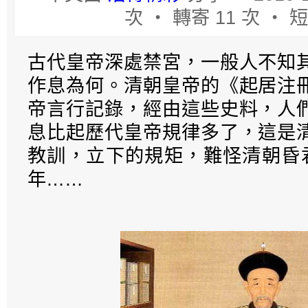
次 ‧ 轉寄 11 次 ‧ 短
古代皇帝深處禁宮，一般人不知
作息為何。清朝皇帝的《起居注
帝言行記錄，經由這些史料，人
息比起歷代皇帝規律多了，這是
教訓，立下的規矩，難怪清朝昏君
年……