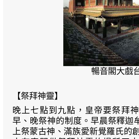
暢音閣大戲
【祭拜神靈】
晚上七點到九點，皇帝要祭拜神
早、晚祭神的制度。早晨祭釋迦
上祭蒙古神、滿族愛新覺羅氏的創