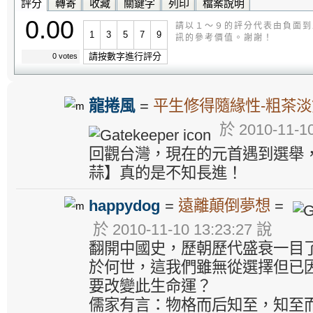
評分
轉寄
收藏
關鍵字
列印
檔案說明
0.00
請以１～９的評分代表由負面到
1
3
5
7
9
訊的參考價值。謝謝！
請按數字進行評分
0 votes
龍捲風
=
平生修得隨緣性-粗茶
於 2010-11-10
回觀台灣，現在的元首遇到選舉
蒜】真的是不知長進！
happydog
=
遠離顛倒夢想
=
於 2010-11-10 13:23:27 說
翻開中國史，歷朝歷代盛衰一目
於何世，這我們雖無從選擇但已
要改變此生命運？
儒家有言：物格而后知至，知至