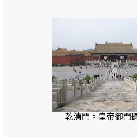
乾清門。皇帝御門