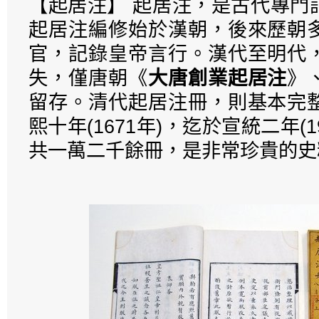
【起居注】 起居注，是古代專門
起居注編修始於漢朝，後來歷朝
官，記錄皇帝言行。漢代至明代
失，僅唐朝《
大唐創業起居注
》
留存。清代起居注冊，則基本完
熙十年(1671年)，迄於宣統二年(1
共一萬二千餘冊，是非常珍貴的史