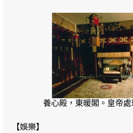
養心殿，東暖閣。皇帝處
【娛樂】