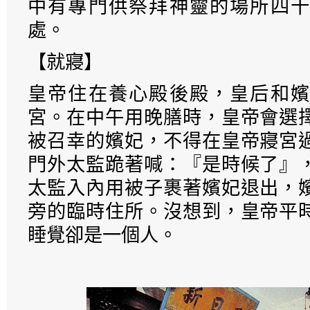
中有專門供祭拜神靈的場所四十
處。
【就寢】
皇帝住在養心殿後殿，皇后和嬪
宮。在中午用晚膳時，皇帝會選
被召幸的嬪妃，不得在皇帝寢宮
門外太監跪著喊：『是時候了』
太監入內用被子裹著嬪妃退出，
旁的臨時住所。沒想到，皇帝平
睡覺卻是一個人。