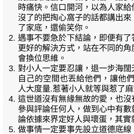
時痛快。信口開河，以為人家給
沒了的把掏心窩子的話都講出來
了家底，還偷笑你。
遇事不要急於下結論，即便有了
更好的解決方式，站在不同的角
會換位思維。
對小人一定要忍讓，退一步海闊
自己的空間也丟給他們，讓他們
人大度量.惹著小人就等與惹了麻
這世道沒有無緣無故的愛，也沒
參與評論任何人，做到心中有數
論依據來界定好人與壞蛋，其實
做事情一定要事先設立道德底線