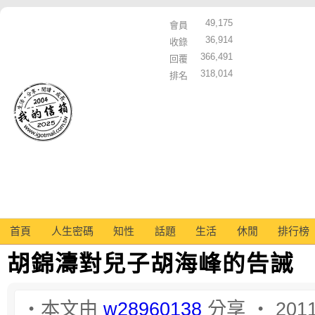
49,175
會員
36,914
收錄
366,491
回覆
318,014
排名
首頁
人生密碼
知性
話題
生活
休閒
排行榜
胡錦濤對兒子胡海峰的告誡
‧本文由
w28960138
分享 ‧ 2011-