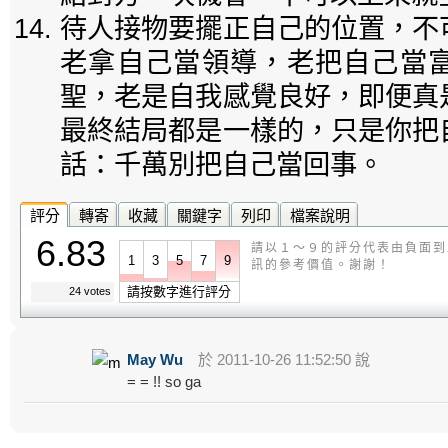
待人接物要擺正自己的位置，不
老拿自己當領導，老把自己當
聖，老是自我感覺良好，即便真
最終結局都是一樣的，只是你把
話：千萬別把自己當回事
。
評分
轉寄
收藏
關鍵字
列印
檔案說明
6.83
請以１～９的評分代表由負面到
1
3
5
7
9
訊的參考價值。謝謝！
請按數字進行評分
24 votes
May Wu
於 2011-10-26 11:52:50 說
= = !! so ga