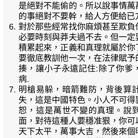
是絕對不能偷的。所以說事情萬
的事絕對不要幹，給人方便給已
對於那些經常找你麻煩甚至欺負
必要時刻與莽夫過不去。但一定
積累起來，正義和真理就屬於你
要徹底教訓他一次，在法律賦予
揍，讓小子永遠記住:除了你爹
病.
明槍易躲，暗箭難防，背後算
失，這是中國特色。小人不可得
恕，這是萬世不變的真理。說
面，對待這種人要穩准狠，你可
天下太平，萬事大吉，然後來個