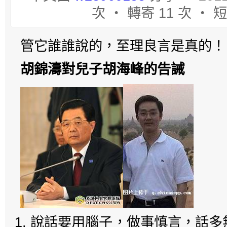
次 ‧ 轉寄 11 次 ‧ 短
管它誰誰說的，至理良言是真
胡錦濤對兒子胡海峰的告誡
說話要用腦子，做事慎言，話多