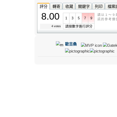
評分
轉寄
收藏
關鍵字
列印
檔案
8.00
請以１～９
1
3
5
7
9
訊的參考價
請按數字進行評分
4 votes
歐吉桑