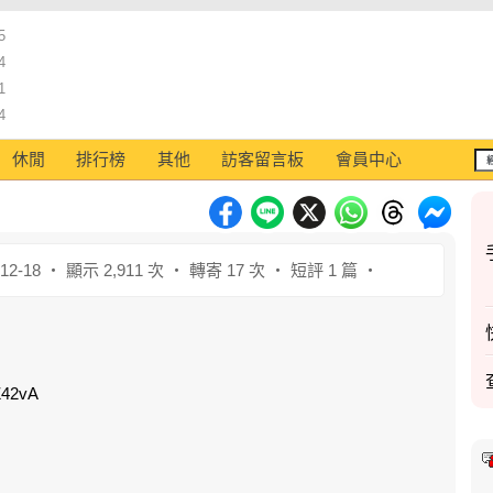
5
4
1
4
休閒
排行榜
其他
訪客留言板
會員中心
12-18 ‧ 顯示 2,911 次 ‧ 轉寄 17 次 ‧ 短評 1 篇 ‧
Z42vA