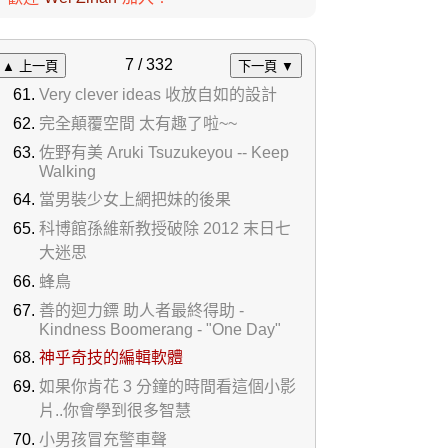
7 / 332
▲ 上一頁
下一頁 ▼
Very clever ideas 收放自如的設計
完全顛覆空間 太有趣了啦~~
佐野有美 Aruki Tsuzukeyou -- Keep
Walking
當男裝少女上網把妹的後果
科博館孫維新教授破除 2012 末日七
大迷思
蜂鳥
善的迴力鏢 助人者最終得助 -
Kindness Boomerang - "One Day"
神乎奇技的編輯軟體
如果你肯花 3 分鐘的時間看這個小影
片..你會學到很多智慧
小男孩冒充警車聲