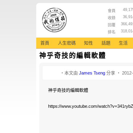
49,17
會員
36,91
收錄
366,49
回覆
318,01
排名
首頁
人生密碼
知性
話題
生活
神乎奇技的編輯軟體
‧本文由
James Tseng
分享 ‧ 2012-
神乎奇技的編輯軟體
https://www.youtube.com/watch?v=341ryb