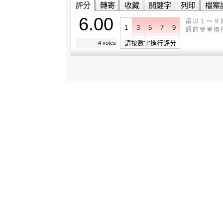
評分
轉寄
收藏
關鍵字
列印
檔案
6.00
請以１～９
1
3
5
7
9
訊的參考價
請按數字進行評分
4 votes