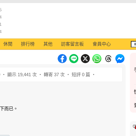
5
4
1
4
休閒
排行榜
其他
訪客留言板
會員中心
9 ‧ 顯示 19,441 次 ‧ 轉寄 37 次 ‧ 短評 0 篇 ‧
下而已。