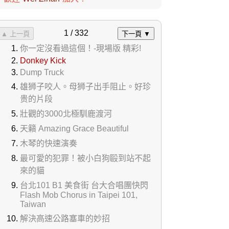
1 / 332
▲ 上一頁
下一頁 ▼
你一定沒看過這個！-現場版 精彩!
Donkey Kick
Dump Truck
雄狮子咬人。母狮子出手阻止。好珍
贵的片段
壯觀的3000北極馴鹿渡河
天籟 Amazing Grace Beautiful
木琴的快速演奏
最可愛的犯罪！被小白狗毆到站不起
來的貓
台北101 B1 美食街 台大合唱團快閃
Flash Mob Chorus in Taipei 101,
Taiwan
解決高速公路塞車的妙招