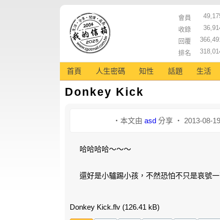
49,17
會員
36,91
收錄
366,49
回覆
318,01
排名
首頁
人生密碼
知性
話題
生活
Donkey Kick
‧本文由
asd
分享 ‧ 2013-08-1
哈哈哈哈～～～
還好是小驢踢小孩，不然恐怕不只是哀號一
Donkey Kick.flv
(126.41 kB)